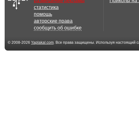
размещение рекламы
Приколы на
статистика
2.09 Мб
7
помощь
...я умираю от
...тебе...для те
авторские права
любви...
тебе...
сообщить об ошибке
© 2008-2026
Yaplakal.com
. Все права защищены. Используя настоящий с
соглашения
.
1.98 Мб
осеннее утро
Женщина у Мор
741.49 Кб
3
...зацілую...
...бабочки в жи