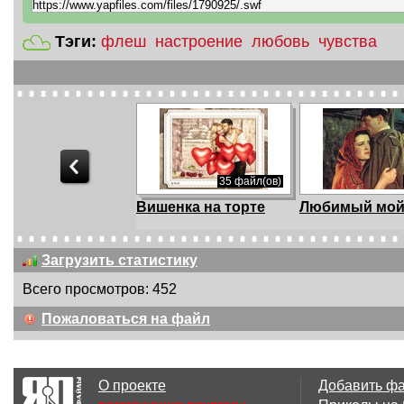
Тэги:
флеш
настроение
любовь
чувства
35 файл(ов)
Вишенка на торте
Любимый мо
Загрузить статистику
Всего просмотров: 452
4.18 Мб
Пожаловаться на файл
Моя незнакомка
Ты моя нежно
О проекте
Добавить ф