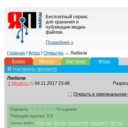
Бесплатный сервис
для хранения и
публикации медиа-
файлов.
Подробнее »
Главная
/
Флэш
/
Открытка
→ Любили
Видео
Музыка
Картинки
Флэш
Настроить просмотр
Любили
MissKcu
04.11.2017 23:48
Разреш
Открыть в оригинальном
Оценить:
/
0
оценок
Текущая оценка:
0.0
Скачать файл
HTML код
BB-код
Код для ЖЖ
Код для LI
QR-код