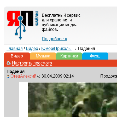
Бесплатный сервис
для хранения и
публикации медиа-
файлов.
Подробнее »
Главная
/
Видео
/
Юмор/Приколы
→ Падения
Видео
Музыка
Картинки
Флэш
Настроить просмотр
Падения
ОтецАлексий
30.04.2009 02:14
Продолжи