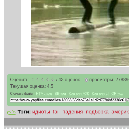
Оценить:
/
43
оценок
просмотры: 27889
Текущая оценка:
4.5
Скачать файл
HTML код
BB-код
Код для ЖЖ
Код для LI
QR-код
Тэги:
идиоты
fail
падения
подборка
амери