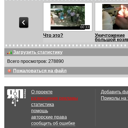
00:33
Что это?
Уничтожение
большой козя
Загрузить статистику
Всего просмотров: 278890
05:49
Пожаловаться на файл
Подборка неудач за
Лучшие фейл
май 2011
уходящего 201
О проекте
Добавить ф
размещение рекламы
Приколы на
статистика
03:52
помощь
Не всегда
Фолкеркское 
авторские права
получается
первый в мире
сообщить об ошибке