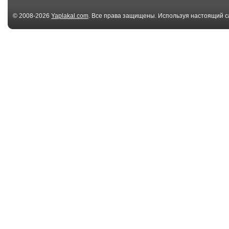
© 2008-2026
Yaplakal.com
. Все права защищены. Используя настоящий с
соглашения
.
01:47
Не нужно дразнить
Лучшие Coub `
вышибалу, No need...
Один дома 2016
10:00
НЕУДАЧНИКИ ОТ
Падения и не
БОГА ПРОТИВ
на тренировках
ПРИДУРКОВ...
02:52
Лучшие приколы с
Лучшие Прик
детьми.
Недели Май 20
Be...