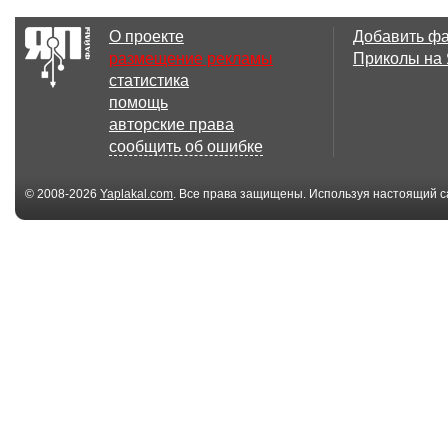
О проекте
Добавить ф
размещение рекламы
Приколы на
статистика
помощь
авторские права
сообщить об ошибке
© 2008-2026
Yaplakal.com
. Все права защищены. Используя настоящий с
соглашения
.