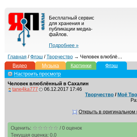
Бесплатный сервис
для хранения и
публикации медиа-
файлов.
Подробнее »
Главная
/
Флэш
/
Творчество
→ Человек влюблённый в Сахалин
Видео
Музыка
Картинки
Флэш
Настроить просмотр
Человек влюблённый в Сахалин
tane4ka777
06.12.2017 17:46
Творчество
/
Моё Тво
Ра
Открыть в оригинальном
Оценить:
/
0
оценок
Текущая оценка:
0.0