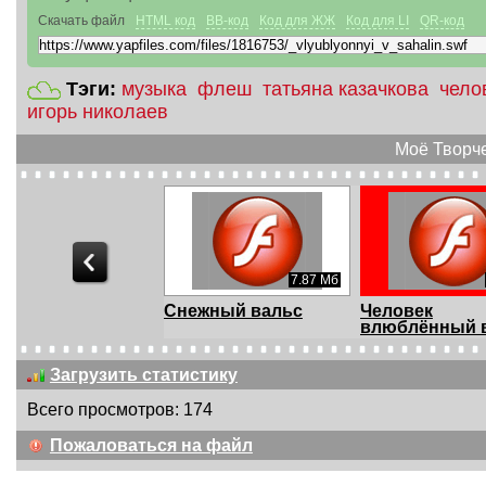
Скачать файл
HTML код
BB-код
Код для ЖЖ
Код для LI
QR-код
Тэги:
музыка
флеш
татьяна казачкова
чело
игорь николаев
Моё Творче
1.52 Мб
7.87 Мб
ветствие для
Снежный вальс
Человек
га
влюблённый 
Сахалин
Загрузить статистику
Всего просмотров: 174
Пожаловаться на файл