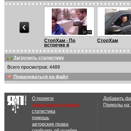
10:18
СтопХам - По
СтопХам
встречке в
полицию?
Загрузить статистику
Всего просмотров: 4489
07:10
Пожаловаться на файл
СтопХам - "Мне
СтопХам - Лед
угрожают!"
"Чмыри"
О проекте
Добавить ф
размещение рекламы
Приколы на
статистика
10:33
помощь
СтопХам - "Зай,
СтопХам -
авторские права
набери Тёмычу!...
Криминальны
сообщить об ошибке