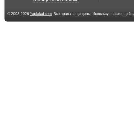
Петербург
© 2008-2026
Yaplakal.com
. Все права защищены. Используя настоящий с
соглашения
.
05:46
СтопХам -
СтопХам -
Прокурорская дочка
СтопХамОвич
05:19
СтопХам -
СтопХам - Цир
Возвращение Марио
Цветном
05:53
СтопХам - Марио
СтопХам Молд
Рупор