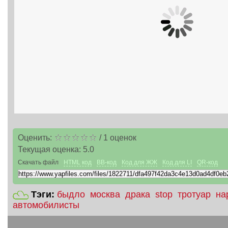
Оценить:
/
1
оценок
Текущая оценка:
5.0
Скачать файл
HTML код
BB-код
Код для ЖЖ
Код для LI
QR-код
Тэги:
быдло
москва
драка
stop
тротуар
на
автомобилисты