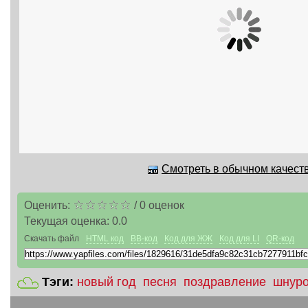
Смотреть в обычном качеств
Оценить:
/
0
оценок
Текущая оценка:
0.0
Скачать файл
HTML код
BB-код
Код для ЖЖ
Код для LI
QR-код
Тэги:
новый год
песня
поздравление
шнур