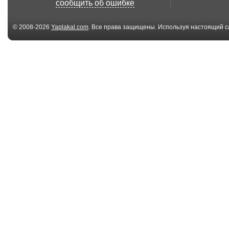
сообщить об ошибке
наступа...
© 2008-2026
Yaplakal.com
. Все права защищены. Используя настоящий с
соглашения
.
00:49
Шнур vs Чаплин
Поздравление
Валерия
Александров..
00:30
«Лучше меня хуй
Шнур Эх,ябло
никто не напишет»
на тарелочке!!! 
02:49
Песня про
Дед Мороз пр
воровство
в каждый дом.