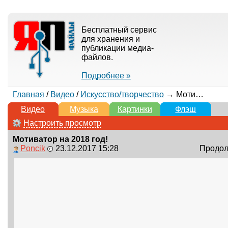
Бесплатный сервис
для хранения и
публикации медиа-
файлов.
Подробнее »
Главная
/
Видео
/
Искусство/творчество
→ Мотиватор на 2018 год!
Видео
Музыка
Картинки
Флэш
Настроить просмотр
Мотиватор на 2018 год!
Poncik
23.12.2017 15:28
Продолж