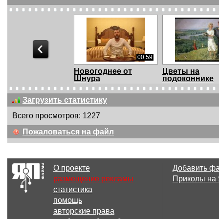
00:59
Новогоднее от
Цветы на
Шнура
подоконнике
Загрузить статистику
Всего просмотров: 1227
00:18
Пожаловаться на файл
Егор Летов
Песня Продук
поздравляет всех с
Польши / погра
Новым...
О проекте
Добавить ф
размещение рекламы
Приколы на
статистика
00:51
помощь
На злобу года - с
Поздравлени
авторские права
Новым Годом!
Сергея Шойгу 