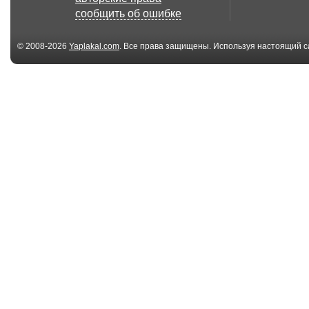
СОВПАДЕНИЕ (part
плачет по Шу..
сообщить об ошибке
2). &q...
© 2008-2026
Yaplakal.com
. Все права защищены. Используя настоящий с
соглашения
.
02:29
Sandra Mantika -
Роковой Год -
Время перемен
ОБЛОМ OFFIC
VIDEO...
03:06
Рок Кавер / Музыка
Монгол Шууда
нас связала / пе...
Москва под
Гармонь...
07:05
Kino - Kukushka
Chase Winters
(Black metal cover)
песню группы 