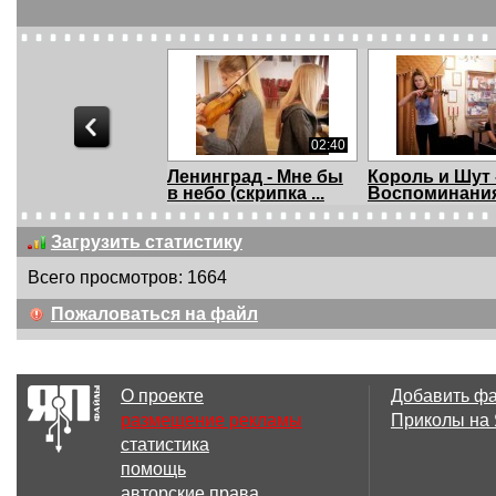
02:40
Ленинград - Мне бы
Король и Шут 
в небо (скрипка ...
Воспоминания
былой...
Загрузить статистику
Всего просмотров: 1664
06:05
Пожаловаться на файл
Александр
Кипелов - Я
Башлачев - Время
свободен (кав
Колоколь...
скри...
О проекте
Добавить ф
размещение рекламы
Приколы на
статистика
11:40
помощь
ПЛАГИАТ ИЛИ
Ангел НеБес 
авторские права