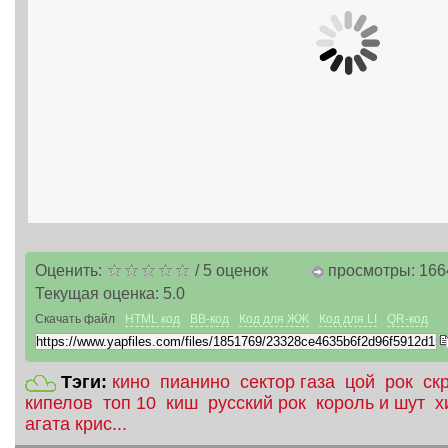
Оценить:
/
5
оценок
просмотры: 166
Текущая оценка:
5.0
Скачать файл
HTML код
BB-код
Код для ЖЖ
Код для LI
QR-код
Тэги:
кино
пианино
сектор газа
цой
рок
ск
кипелов
топ 10
киш
русский рок
король и шут
х
агата крис...