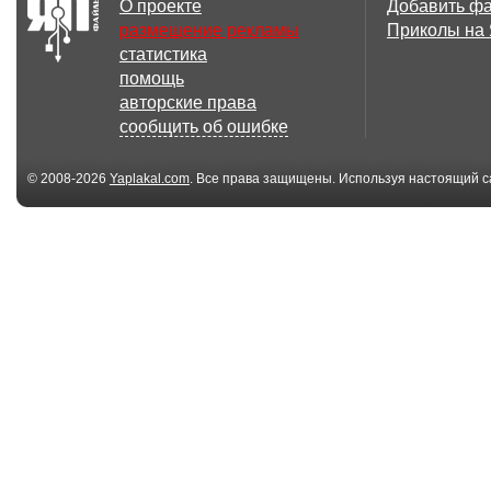
О проекте
Добавить ф
размещение рекламы
Приколы на
статистика
помощь
авторские права
сообщить об ошибке
© 2008-2026
Yaplakal.com
. Все права защищены. Используя настоящий с
соглашения
.