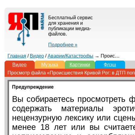
Бесплатный сервис
для хранения и
публикации медиа-
файлов.
Подробнее »
Главная
/
Видео
/
Аварии/Катастрофы
→ Происшествия Кривой Рог: в ДТП погибло 8 человек, 19 пострадавших
Видео
Музыка
Картинки
Флэш
Просмотр файла «Происшествия Кривой Рог: в ДТП поги
Предупреждение
Вы собираетесь просмотреть ф
содержать материалы эротич
нецензурную лексику или сцен
менее 18 лет или вы считает