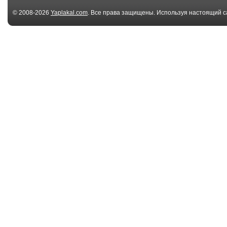
© 2008-2026
Yaplakal.com
. Все права защищены. Используя настоящий с
соглашения
.
01:55
Маленький буксир
Опасный Сме
спасает
заснят на кам
Авианесущи...
tor...
00:20
Волны на море в
Ты самый кру
Корсакове
маньяк в Ниж
Нов...
00:16
Ветер поднял в
Потоп в Нижн
воздух детский
Новгороде
батут