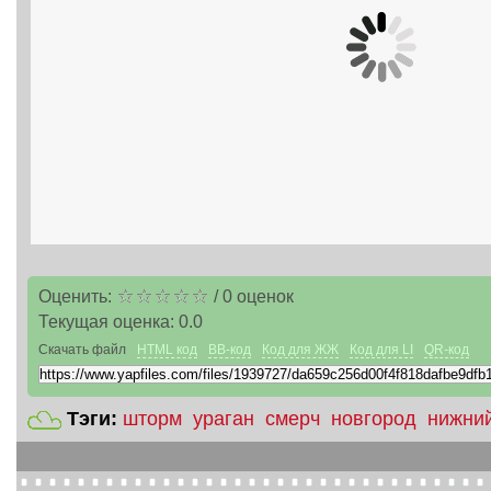
Оценить:
/
0
оценок
Текущая оценка:
0.0
Скачать файл
HTML код
BB-код
Код для ЖЖ
Код для LI
QR-код
Тэги:
шторм
ураган
смерч
новгород
нижни