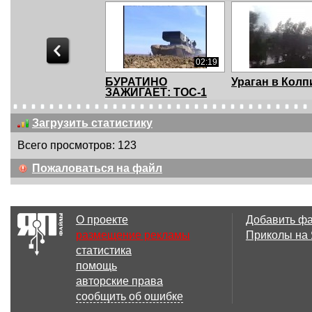
02:19
БУРАТИНО
Ураган в Колп
ЗАЖИГАЕТ: ТОС-1
«Буратино»
Загрузить статистику
Всего просмотров: 123
01:24
Пожаловаться на файл
китай
Storm
О проекте
Добавить ф
размещение рекламы
Приколы на
статистика
6 файл(ов)
помощь
КРУПНЕЙШИХ
Ураган бьет
авторские права
ЦУНАМИ
строителей в
сообщить об ошибке
ЗАПИСАННЫХ НА
люльке об ...
КАМ...