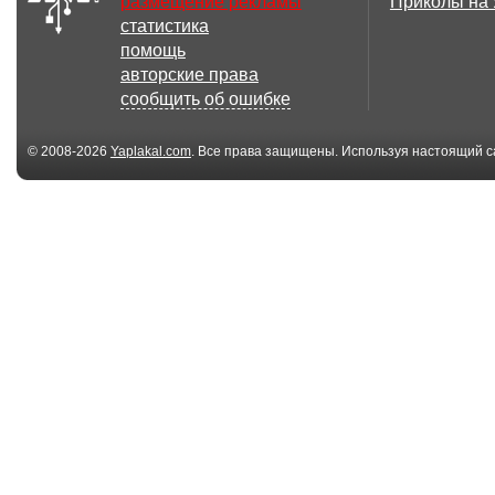
размещение рекламы
Приколы на
статистика
97.65 Кб
4
помощь
Марина Девятова
Дед Мороз
авторские права
существует!
сообщить об ошибке
© 2008-2026
Yaplakal.com
. Все права защищены. Используя настоящий с
соглашения
.
6.88 Мб
плеер для
плеер с днем
музыкальной
рождения
открытки
147.73 Кб
детство
Хорошее наст