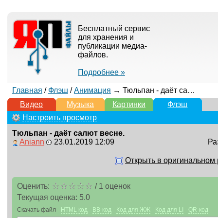
Бесплатный сервис
для хранения и
публикации медиа-
файлов.
Подробнее »
Главная
/
Флэш
/
Анимация
→ Тюльпан - даёт салют весне.
Видео
Музыка
Картинки
Флэш
Настроить просмотр
Тюльпан - даёт салют весне.
Aniann
23.01.2019 12:09
Ра
Открыть в оригинальном
Оценить:
/
1
оценок
Текущая оценка:
5.0
Скачать файл
HTML код
BB-код
Код для ЖЖ
Код для LI
QR-код