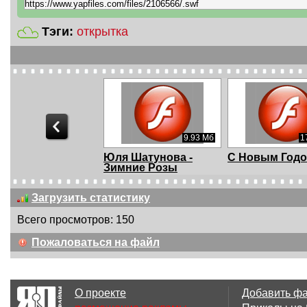
Тэги:
открытка
9.93 Мб
1
Юля Шатунова -
С Новым Годо
Зимние Розы
Загрузить статистику
Всего просмотров: 150
235.92 Кб
35 
Пожаловаться на файл
Светлой и
Вишенка на т
радостной Пасхи!
О проекте
Добавить ф