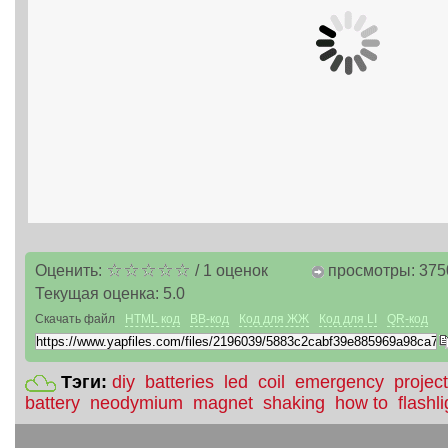
Оценить:
/
1
оценок
просмотры: 375
Текущая оценка:
5.0
Скачать файл
HTML код
BB-код
Код для ЖЖ
Код для LI
QR-код
Тэги:
diy
batteries
led
coil
emergency
project
battery
neodymium
magnet
shaking
how to
flashli