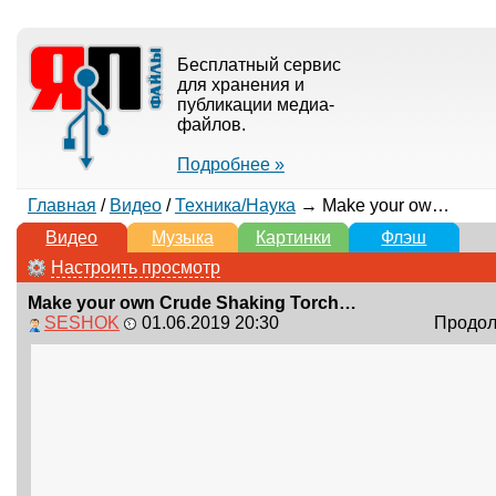
Бесплатный сервис
для хранения и
публикации медиа-
файлов.
Подробнее »
Главная
/
Видео
/
Техника/Наука
→ Make your own Crude Shaking Torch (Emergency Flashlight)
Видео
Музыка
Картинки
Флэш
Настроить просмотр
Make your own Crude Shaking Torch (Emergency Flashlight)
SESHOK
01.06.2019 20:30
Продолж