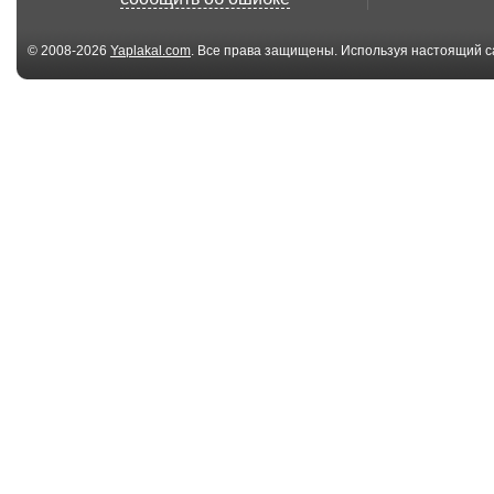
© 2008-2026
Yaplakal.com
. Все права защищены. Используя настоящий с
соглашения
.
02:19
Homemade
Самодельный
Lightsaber!?!
световой меч
MASSIVE 3W H...
джедая
3 файл(ов)
3 
Build a Light Bulb -
Fruit-Power Bat
Sick Science! ...
Sick Science!...
01:11
FlashTorch Mini
Build a Coffee 
Firestarter Flashli...
with Storage