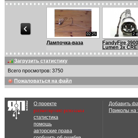
02:25
2 
Лампочка-ваза
FandyFire 3900
Lumen 3x CREE
Загрузить статистику
Всего просмотров: 3750
01:17
Пожаловаться на файл
DIY. How To Make
Nokia 3310 vs 
Clothespin Wire St...
О проекте
Добавить ф
размещение рекламы
Приколы на
статистика
01:09
помощь
Надувание матраса
How to Inflate 
авторские права
Airbed Without a
сообщить об ошибке