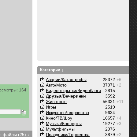
Категории ↓
Аварии/Катастрофы
28372
+6
Авто/Мото
37071
+2
осмотры: 164
Видеооткрытки/Видеоблоги
2815
Друзья/Вечеринки
3592
Животные
56331
+11
Игры
2519
Искусство/творчество
9634
Кино/ТВ/Шоу
16657
+4
Музыка/Концерты
19277
+3
Мультфильмы
2976
Праздники/Торжества
3879
+2
 файлы (25) ↓