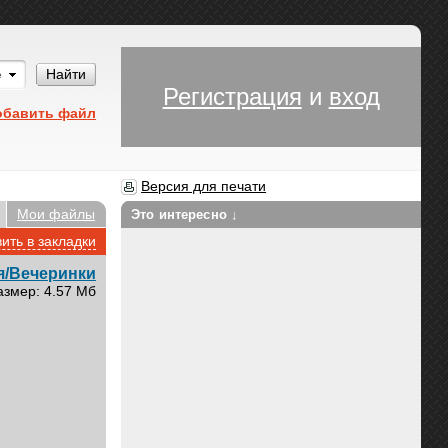
Им
Найти
Регистрация
и
вход
обавить файл
Версия для печати
Мои файлы
Это интересно ↓
ить в закладки
я/Вечеринки
азмер: 4.57 Мб