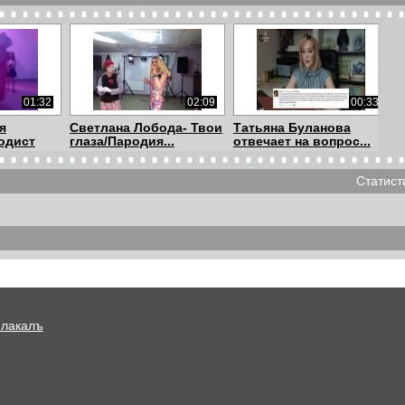
01:32
02:09
00:33
я
Светлана Лобода- Твои
Татьяна Буланова
одист
глаза/Пародия...
отвечает на вопрос...
Статист
00:26
00:25
01:03
а
Лобода | Loboda
Пародия Димы
фия
(Пародист Дима Черн...
Черникова на
Лободу|Di...
Плакалъ
00:30
00:09
01:04
а
Выход на сцену НСК
НСК Олимпийский.
якова)
Олимпийский| Пар...
Пародист Дима черн...