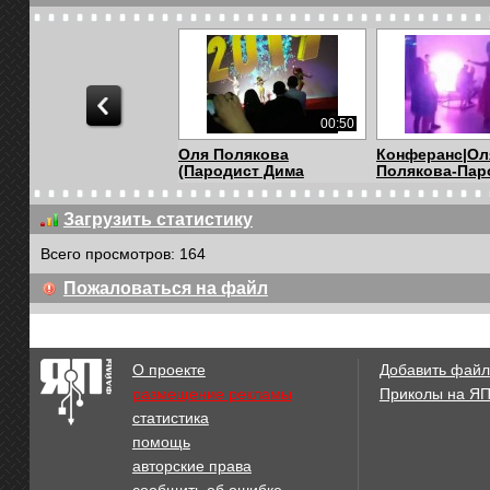
00:50
Оля Полякова
Конферанс|Ол
(Пародист Дима
Полякова-Пар
Чернико...
Дми...
Загрузить статистику
Всего просмотров: 164
03:12
Пожаловаться на файл
Пародист Дима
Пародист Дим
Черников (Ирина
Черников (Со
Билык...
Ротар...
О проекте
Добавить файл
размещение рекламы
Приколы на Я
статистика
00:58
помощь
Украинский пародист
Пародист Дим
авторские права
Дима Черников (...
Черников (Пол