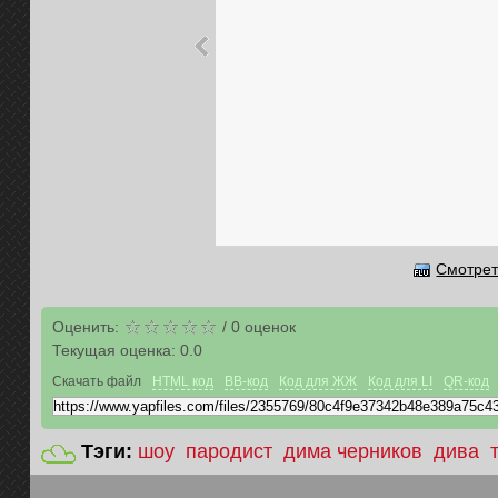
Смотрет
Оценить:
/
0
оценок
Текущая оценка:
0.0
Скачать файл
HTML код
BB-код
Код для ЖЖ
Код для LI
QR-код
Тэги:
шоу
пародист
дима черников
дива