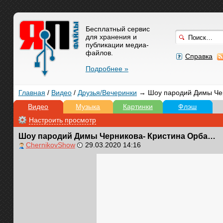
Бесплатный сервис
для хранения и
публикации медиа-
файлов.
Справка
Подробнее »
Главная
/
Видео
/
Друзья/Вечеринки
→ Шоу пародий Димы Чер
Видео
Музыка
Картинки
Флэш
Настроить просмотр
Шоу пародий Димы Черникова- Кристина Орбакайте
ChernikovShow
29.03.2020 14:16