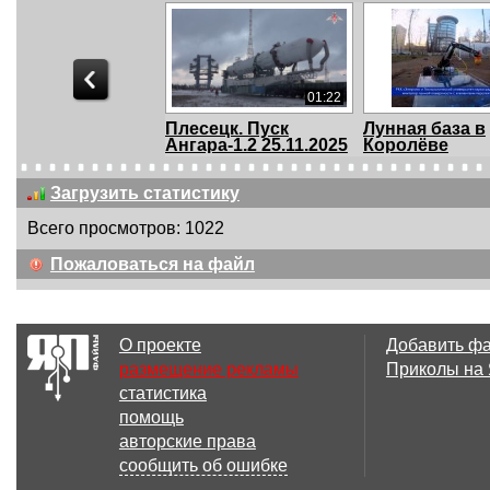
01:22
Плесецк. Пуск
Лунная база в
Ангара-1.2 25.11.2025
Королёве
Загрузить статистику
Всего просмотров: 1022
04:28
Пожаловаться на файл
ФОБУС-ГРУНТ
Союз-5 от выв
пуска. Байкону
О проекте
Добавить ф
размещение рекламы
Приколы на
статистика
01:00
помощь
Пуск Союз-2.1б.
Ремонт старт
авторские права
Плесецк 05.02.2026
площадки на
сообщить об ошибке
Байкон...