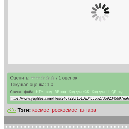
Оценить:
/
1
оценок
Текущая оценка:
1.0
Скачать файл
HTML код
BB-код
Код для ЖЖ
Код для LI
QR-код
Тэги:
космос
роскосмос
ангара