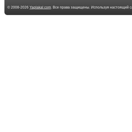
© 2008-2026
Yaplakal.com
. Все права защищены. Используя настоящий с
соглашения
.
00:22
Траектория
"Бион-М" №2,
движения 3IATLAS
возврат на З...
02:43
В России готов
Старт «Ангара-
двигатель для
Плесецк 16.03.2
тяжёло...
01:34
Пуск Прогресс МС-30
Владимир Сур
28.02.2025
О взрыве Бета