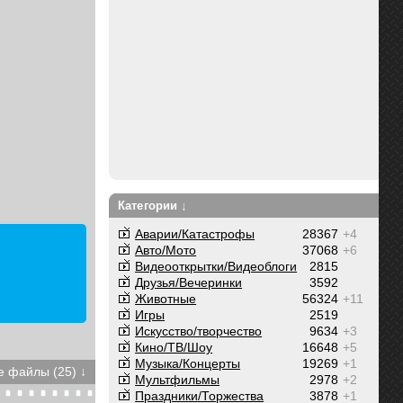
Категории ↓
Аварии/Катастрофы
28367
+4
Авто/Мото
37068
+6
Видеооткрытки/Видеоблоги
2815
Друзья/Вечеринки
3592
Животные
56324
+11
Игры
2519
Искусство/творчество
9634
+3
Кино/ТВ/Шоу
16648
+5
Музыка/Концерты
19269
+1
 файлы (25) ↓
Мультфильмы
2978
+2
Праздники/Торжества
3878
+1