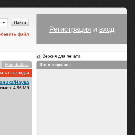
Им
Найти
Регистрация
и
вход
обавить файл
Версия для печати
Мои файлы
Это интересно ↓
ить в закладки
хника/Наука
азмер: 4.96 Мб