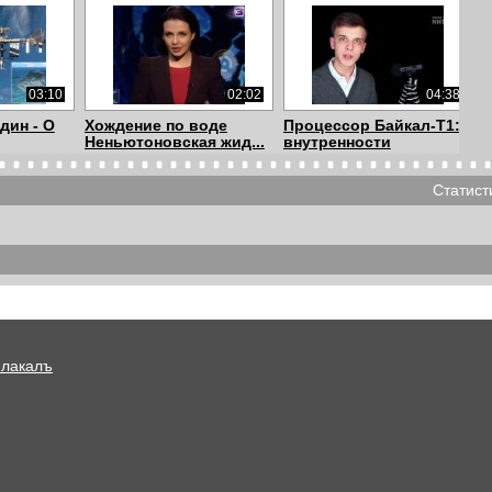
03:10
02:02
04:38
дин - О
Хождение по воде
Процессор Байкал-Т1:
Неньютоновская жид...
внутренности
Статист
04:39
00:26
06:06
ВИГАТЕЛЬ
Исторический дом в
ВСЁ САМОЕ
СЯ ...
Риге
ИНТЕРЕСНОЕ, ВЫПУСК
1
Плакалъ
01:12
03:24
00:37
ологии в
Что произойдет, если
Все-таки собаки очень
...
черная дыра по...
умные