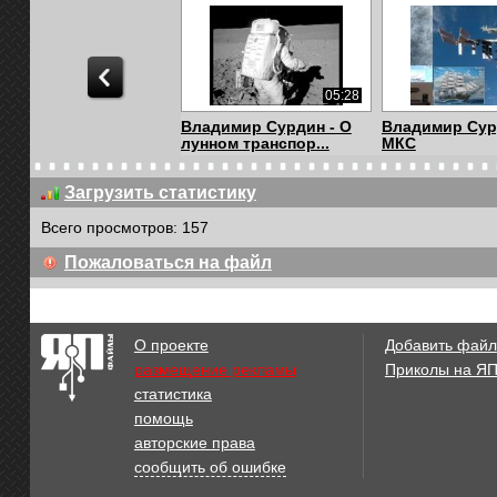
05:28
Владимир Сурдин - О
Владимир Сур
лунном транспор...
МКС
Загрузить статистику
Всего просмотров: 157
03:46
Пожаловаться на файл
Греф сорвал
???? ЭТОТ Д
аплодисменты, отвечая
ВАМ ПОНРАВИТ
н...
О проекте
Добавить файл
размещение рекламы
Приколы на Я
статистика
05:01
помощь
Миллион за две
Высокие техн
авторские права
недели!
быту: кухонный
сообщить об ошибке