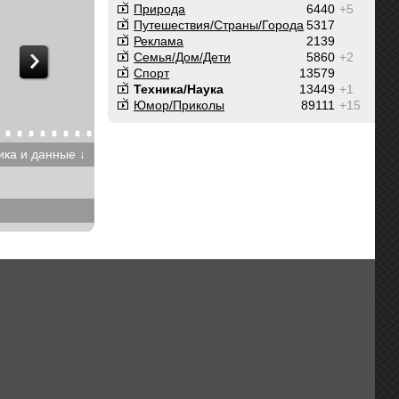
Природа
6440
+5
Путешествия/Cтраны/Города
5317
Реклама
2139
Семья/Дом/Дети
5860
+2
Спорт
13579
Техника/Наука
13449
+1
Юмор/Приколы
89111
+15
ика и данные ↓