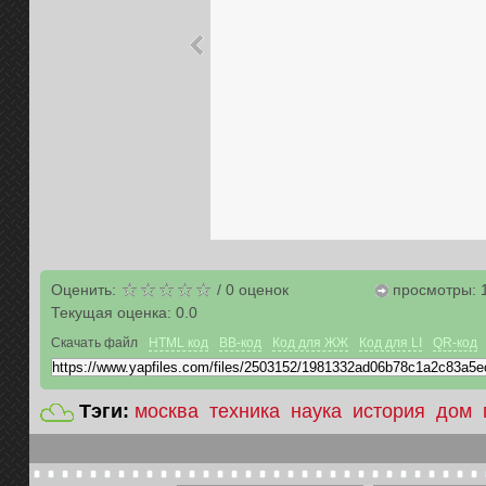
Оценить:
/
0
оценок
просмотры: 
Текущая оценка:
0.0
Скачать файл
HTML код
BB-код
Код для ЖЖ
Код для LI
QR-код
Тэги:
москва
техника
наука
история
дом