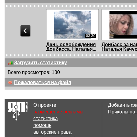
03:30
День освобождения
Донбасс за на
Донбасса. Наталья...
Наталья Качура
Загрузить статистику
Всего просмотров: 130
00:23
Пожаловаться на файл
Мужик остановил
Colonia. Карао
машину одной рукой
русски, прикол
О проекте
Добавить ф
размещение рекламы
Приколы на
статистика
02:48
помощь
Алексей Матов - На
Песня 'Путь до
авторские права
последнем рубеже
'Л...