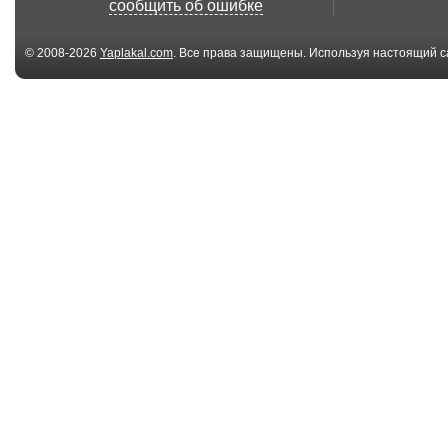
сообщить об ошибке
© 2008-2026
Yaplakal.com
. Все права защищены. Используя настоящий с
соглашения
.
07:56
Александр Барыкин
Ночная Трост
— Кресты и звёзды...
Дождь. 2014...
07:14
Спят курганы
Я - Земля!
темные
04:24
Владимир Назаров -
Russian police
"Ах, карнав...
lucky