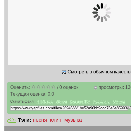
Смотреть в обычном качестве
Оценить:
/
0
оценок
просмотры: 13
Текущая оценка:
0.0
Скачать файл
HTML код
BB-код
Код для ЖЖ
Код для LI
QR-код
Тэги:
песня
клип
музыка