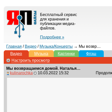
Бесплатный сервис
для хранения и
публикации медиа-
файлов.
Подробнее »
Главная
/
Видео
/
Музыка/Концерты
→ Мы возвращаемся домой. Наталья Качура и Маргарита Лисовина
Видео
Музыка
Картинки
Флэш
Настроить просмотр
Мы возвращаемся домой. Наталья Качура и Маргарита Лисовина
kulinarochka
10.03.2022 15:32
Продолжи