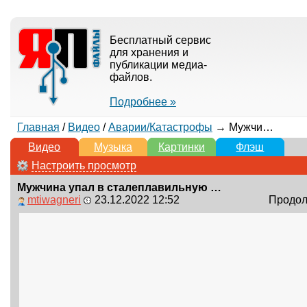
Бесплатный сервис
для хранения и
публикации медиа-
файлов.
Подробнее »
Главная
/
Видео
/
Аварии/Катастрофы
→ Мужчина упал в сталеплавильную печь и сварился заживо
Видео
Музыка
Картинки
Флэш
Настроить просмотр
Мужчина упал в сталеплавильную печь и сварился заживо
mtiwagneri
23.12.2022 12:52
Продолж