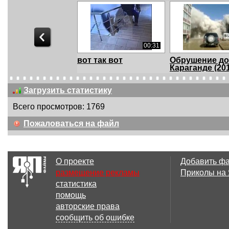
00:31
вот так вот
Обрушение до
Караганде (20
Загрузить статистику
Всего просмотров: 1769
01:08
Пожаловаться на файл
Студентка спасла
Молодец паре
жизнь пожилому
муж...
О проекте
Добавить ф
размещение рекламы
Приколы на
статистика
00:08
7 
помощь
Шахматная секция
Травма
авторские права
для продвинутых
сообщить об ошибке