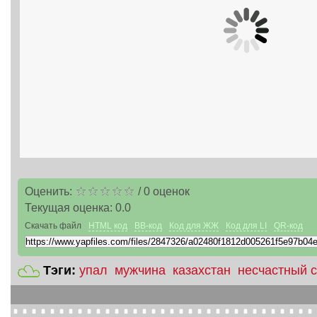
Оценить:
/
0
оценок
Текущая оценка:
0.0
Скачать файл
HTML код
BB-код
Код для ЖЖ
Код для LI
QR-код
Тэги:
упал
мужчина
казахстан
несчастный 