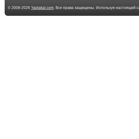
© 2008-2026
Yaplakal.com
. Все права защищены. Используя настоящий с
соглашения
.
7 файл(ов)
7 
Недовольный
Заразительны
клиент
00:44
Спецпосланник США
Indian enginee
в Казахстане
00:57
Россиянка в
Неправильна
Казахстане
женщина