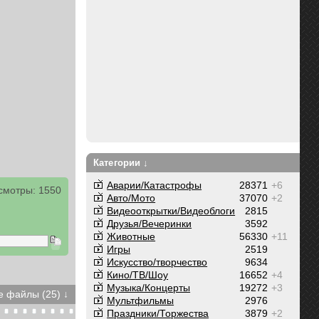
Категории ↓
Аварии/Катастрофы
28371
+6
смотры: 1550
Авто/Мото
37070
+2
Видеооткрытки/Видеоблоги
2815
Друзья/Вечеринки
3592
Животные
56330
+11
Игры
2519
Искусство/творчество
9634
Кино/ТВ/Шоу
16652
+4
Музыка/Концерты
19272
+3
 файлы (25) ↓
Мультфильмы
2976
Праздники/Торжества
3879
+2