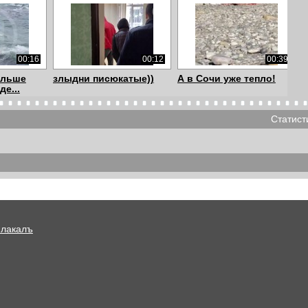
00:16
00:12
00:39
ольше
злыдни писюкатые))
А в Сочи уже тепло!
де...
Статист
00:19
00:12
01:37
к
сервис на все 10 звёзд
Мент-обломщик [18+]
Плакалъ
01:00
00:14
00:31
иво
Когда потерял телефон
Реальная реклама
города-курорта Соч...