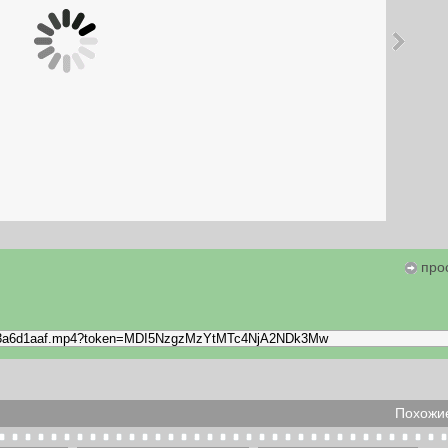
про
Похожие