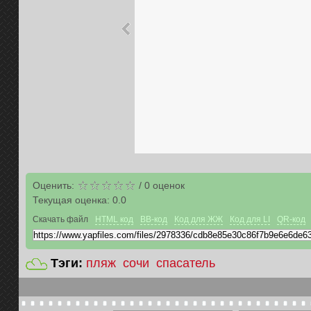
Оценить:
/
0
оценок
Текущая оценка:
0.0
Скачать файл
HTML код
BB-код
Код для ЖЖ
Код для LI
QR-код
Тэги:
пляж
сочи
спасатель