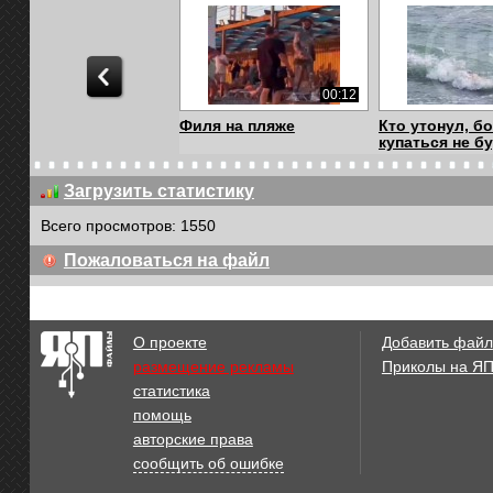
00:12
Филя на пляже
Кто утонул, б
купаться не бу
Загрузить статистику
Всего просмотров: 1550
00:28
Пожаловаться на файл
сладкий сон
пляжный коти
О проекте
Добавить файл
размещение рекламы
Приколы на Я
статистика
01:37
помощь
Мент-обломщик [18+]
Закопали заж
авторские права
сообщить об ошибке