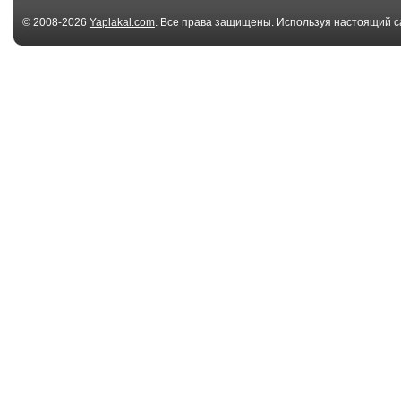
© 2008-2026
Yaplakal.com
. Все права защищены. Используя настоящий с
соглашения
.
00:13
Только вверх!
Пьяная малол
упала с лест
00:15
Хулиган на белом
подъезд
Ягуаре
00:53
Generation П - ларек |
Банку выброс