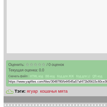
Оценить:
/
0
оценок
Текущая оценка:
0.0
Скачать файл
HTML код
BB-код
Код для ЖЖ
Код для LI
QR-код
Тэги:
ягуар
кошачья мята