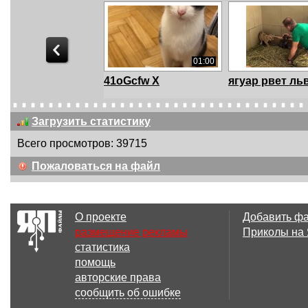
01:00
41oGcfw X
ягуар рвет ль
Загрузить статистику
Всего просмотров: 39715
06:34
Пожаловаться на файл
Самые яростные
Ягуар убивает
атаки Щуки The most
собаку (Jaguar k
...
О проекте
Добавить ф
размещение рекламы
Приколы на
статистика
01:01
помощь
Ягуар напал на
Ягуар против 
авторские права
крокодила!
сообщить об ошибке