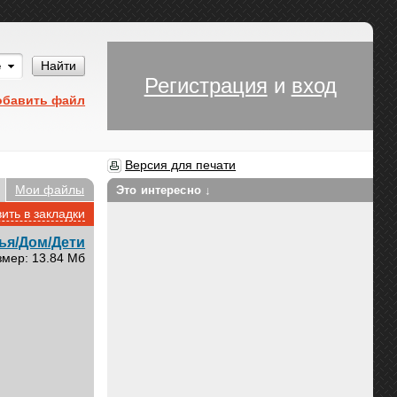
Им
Найти
Регистрация
и
вход
обавить файл
Версия для печати
Мои файлы
Это интересно ↓
ить в закладки
ья/Дом/Дети
змер: 13.84 Мб