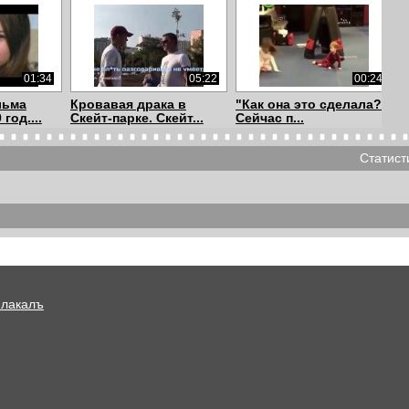
01:34
05:22
00:24
льма
Кровавая драка в
"Как она это сделала?
год....
Скейт-парке. Скейт...
Сейчас п...
Статист
00:56
00:58
03:50
ок
СК проверяет видео с
Пропала собака / The
о ма...
«воспитательны...
dog was gone
Плакалъ
03:06
01:42
01:17
 видео
Малыш читает стих
Вонючий теракт в
тк...
Роберта Рождестве...
магазине