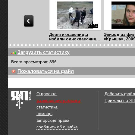
02:24
Девятиклассницы
Эпизод из фи
избили одноклассниц...
«Крыша», 2009 
Загрузить статистику
Всего просмотров: 896
03:21
Пожаловаться на файл
ШОК СПАСЕНИЕ ДЕТЕЙ
В Китае ребён
НА ЛЕДЯНОМ ОЗЕРЕ
утонул, пока ег
О проекте
Добавить файл
размещение рекламы
Приколы на Я
статистика
03:50
помощь
Пропала собака / The
Опубликовано
авторские права
dog was gone
купания подрос
сообщить об ошибке