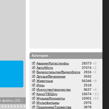
Категории ↓
Аварии/Катастрофы
28373
+2
Авто/Мото
37074
+2
Видеооткрытки/Видеоблоги
2816
+1
Друзья/Вечеринки
3592
Животные
56346
+9
Игры
2518
Искусство/творчество
9637
+4
Кино/ТВ/Шоу
16674
+13
Музыка/Концерты
19301
+13
 файлы (25) ↓
Мультфильмы
2976
Праздники/Торжества
3878