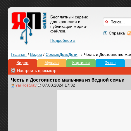
Бесплатный сервис
для хранения и
публикации медиа-
файлов.
Справка
Подробнее »
Главная
/
Видео
/
Семья/Дом/Дети
→ Честь и Достоинство мал
Видео
Музыка
Картинки
Флэш
Настроить просмотр
Честь и Достоинство мальчика из бедной семьи
YarRosSlav
07.03.2024 17:32