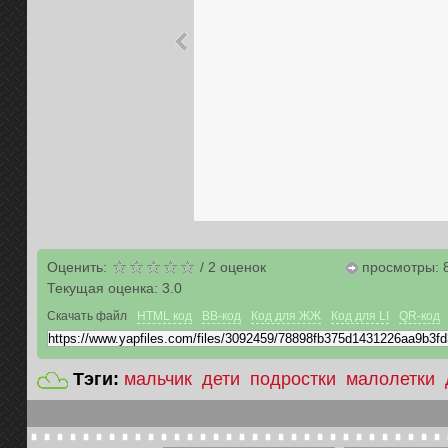
Оценить:
/
2
оценок
просмотры: 
Текущая оценка:
3.0
Скачать файл
HTML код
BB-код
Код для ЖЖ
Код для LI
QR-код
Тэги:
мальчик
дети
подростки
малолетки