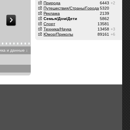
Природа
6443
+2
Путешествия/Cтраны/Города
5320
Реклама
2139
Семья/Дом/Дети
5862
Спорт
13581
Техника/Наука
13458
+3
Юмор/Приколы
89161
+6
ика и данные ↓