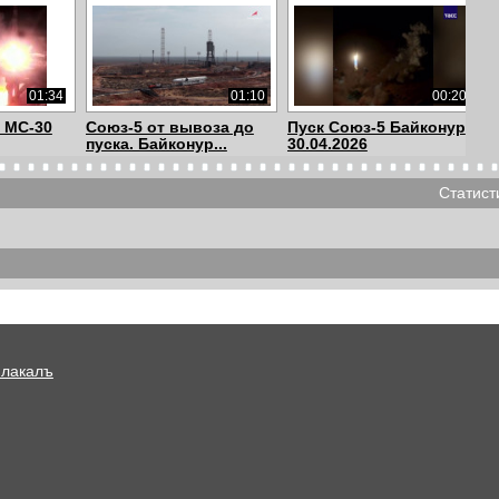
01:34
01:10
00:20
 МС-30
Союз-5 от вывоза до
Пуск Союз-5 Байконур
пуска. Байконур...
30.04.2026
Статист
00:25
02:04
00:30
.11.2024.
Пуск Ангара-А5,
Пуск 23.03.2024
Восточный, 11.04.20...
Плакалъ
00:05
03:54
01:41
ируемого
Песня - И утром снова
На Казахстан упали
...
мотовоз (Байк...
обломки российск...