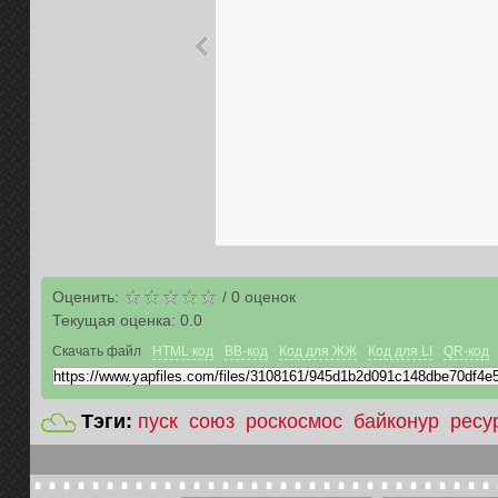
Оценить:
/
0
оценок
Текущая оценка:
0.0
Скачать файл
HTML код
BB-код
Код для ЖЖ
Код для LI
QR-код
Тэги:
пуск
союз
роскосмос
байконур
ресу