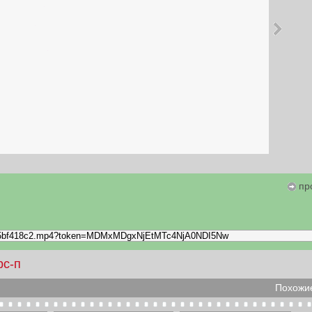
пр
рс-п
Похожие