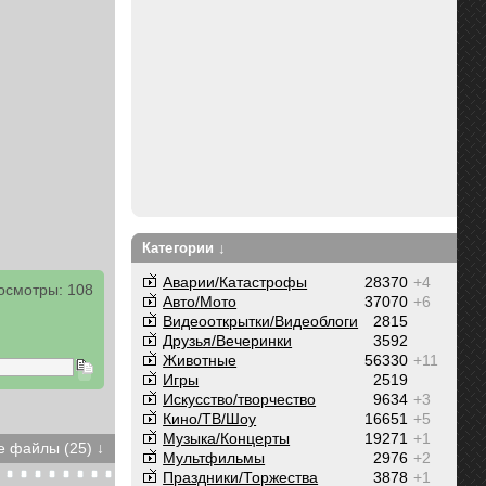
Категории ↓
Аварии/Катастрофы
28370
+4
осмотры: 108
Авто/Мото
37070
+6
Видеооткрытки/Видеоблоги
2815
Друзья/Вечеринки
3592
Животные
56330
+11
Игры
2519
Искусство/творчество
9634
+3
Кино/ТВ/Шоу
16651
+5
Музыка/Концерты
19271
+1
 файлы (25) ↓
Мультфильмы
2976
+2
Праздники/Торжества
3878
+1