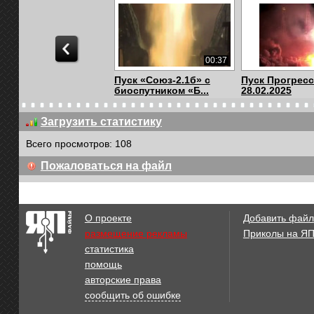
00:37
Пуск «Союз-2.1б» с
Пуск Прогресс
биоспутником «Б...
28.02.2025
Загрузить статистику
Всего просмотров: 108
01:05
Пожаловаться на файл
Ремонт стартовой
Пуск МС-29, 21
площадки на Байкон...
Байконур
О проекте
Добавить файл
размещение рекламы
Приколы на Я
статистика
00:07
помощь
Ключ на старт!
Запуск пилот
авторские права
23.03.2024
корабля «Союз 
сообщить об ошибке