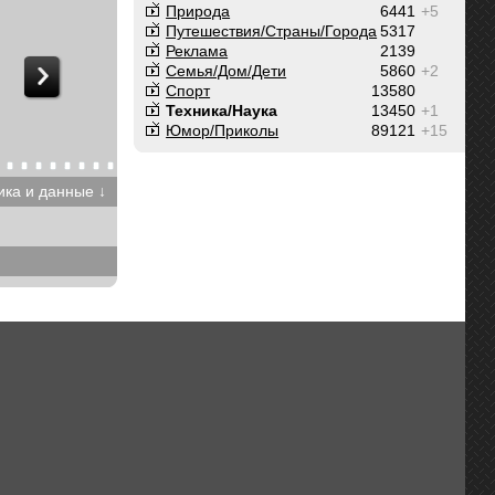
Природа
6441
+5
Путешествия/Cтраны/Города
5317
Реклама
2139
Семья/Дом/Дети
5860
+2
Спорт
13580
Техника/Наука
13450
+1
Юмор/Приколы
89121
+15
ика и данные ↓