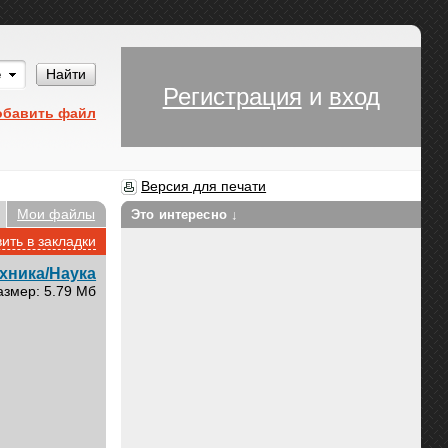
Им
Найти
Регистрация
и
вход
обавить файл
Версия для печати
Мои файлы
Это интересно ↓
ить в закладки
хника/Наука
азмер: 5.79 Мб