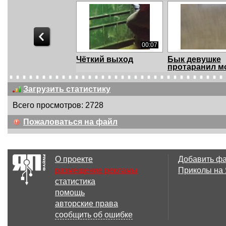
00:07
Чёткий выход
Бык девушке
протаранил м
Загрузить статистику
Всего просмотров: 2728
00:40
Пожаловаться на файл
Бык - Месть
Бык запрыгну
кровожадным
арену
О проекте
Добавить ф
размещение рекламы
Приколы на
статистика
7 файл(ов)
7 
помощь
Травма
Спор
авторские права
сообщить об ошибке