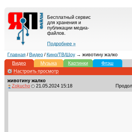
Бесплатный сервис
для хранения и
публикации медиа-
файлов.
Подробнее »
Главная
/
Видео
/
Кино/ТВ/Шоу
→ животину жалко
Видео
Музыка
Картинки
Флэш
Настроить просмотр
животину жалко
Zokucho
21.05.2024 15:18
Продолж