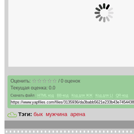
Оценить:
/
0
оценок
Текущая оценка:
0.0
Скачать файл
HTML код
BB-код
Код для ЖЖ
Код для LI
QR-код
Тэги:
бык
мужчина
арена