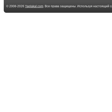
© 2008-2026
Yaplakal.com
. Все права защищены. Используя настоящий с
соглашения
.
7 файл(ов)
Заразительный смех
Just a normal d
India
00:49
A drunk man got lost
Свидетель та
in Brasil
(Green Screen)
00:39
На, получай!
Телефоны до 
не доводят.