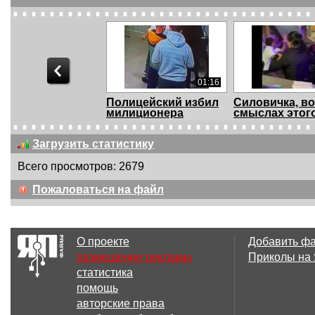
01:16
Полицейский избил
Силовичка, во
милиционера
смыслах этого 
Загрузить статистику
Всего просмотров: 2679
01:41
Пожаловаться на файл
Корпоратив полиции
Магас. Утро 27
закончился массо...
Митингующие у
О проекте
Добавить ф
размещение рекламы
Приколы на
статистика
00:40
помощь
Сотрудники ГБР
Полицейские 
авторские права
избили
делать надписи