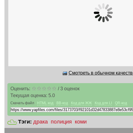
Смотреть в обычном качестве
Оценить:
/
3
оценок
Текущая оценка:
5.0
Скачать файл
HTML код
BB-код
Код для ЖЖ
Код для LI
QR-код
Тэги:
драка
полиция
коми