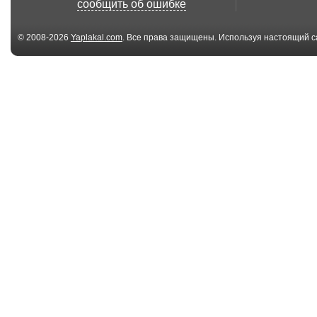
сообщить об ошибке
автомобилиста...
© 2008-2026
Yaplakal.com
. Все права защищены. Используя настоящий с
соглашения
.
00:27
Драка
Драка с полиц
манежной площ
09:00
Как работает
Избили пьяно
полиция Чехии |
водителя
Драка ...
00:25
грабеж покупателя
Пьяный дебо
охранником перекр...
самолете
Барселона...