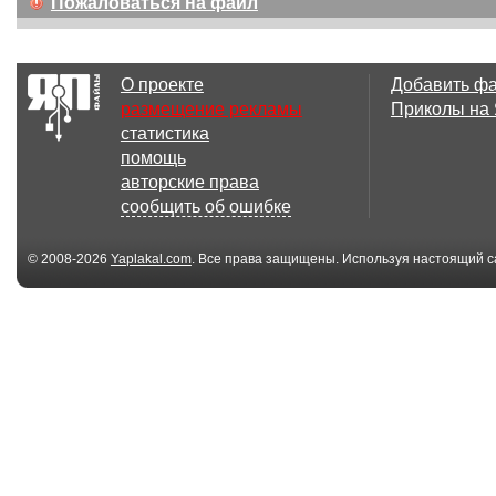
Пожаловаться на файл
О проекте
Добавить ф
размещение рекламы
Приколы на
статистика
помощь
авторские права
сообщить об ошибке
© 2008-2026
Yaplakal.com
. Все права защищены. Используя настоящий с
соглашения
.