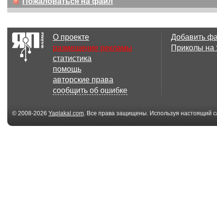
Пожаловаться на файл
О проекте
Добавить ф
размещение рекламы
Приколы на
статистика
помощь
авторские права
сообщить об ошибке
© 2008-2026
Yaplakal.com
. Все права защищены. Используя настоящий с
соглашения
.