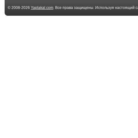
© 2008-2026
Yaplakal.com
. Все права защищены. Используя настоящий с
соглашения
.
00:41
спасение барана
Баран считает
собакой
02:50
Я буду жить!
Дрон против 
01:32
Баран-баран-бум
Вот это баран