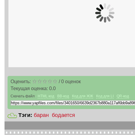
Оценить:
/
0
оценок
Текущая оценка:
0.0
Скачать файл
HTML код
BB-код
Код для ЖЖ
Код для LI
QR-код
Тэги:
баран
бодается