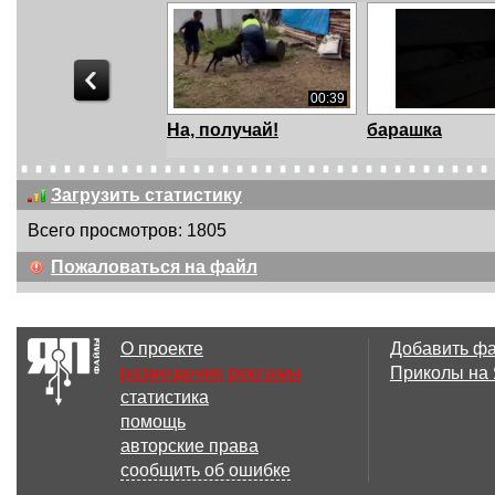
00:39
На, получай!
барашка
Загрузить статистику
Всего просмотров: 1805
00:30
Пожаловаться на файл
Это судьба, гратан!
Мото дтп 2
О проекте
Добавить ф
размещение рекламы
Приколы на
статистика
00:17
помощь
Баран вырубил
Узнали водит
авторские права
Пастуха
сообщить об ошибке