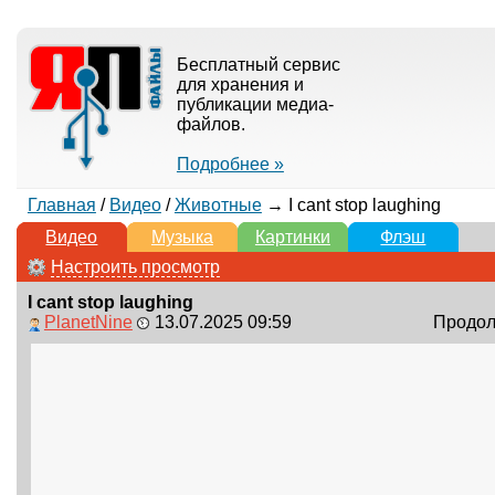
Бесплатный сервис
для хранения и
публикации медиа-
файлов.
Подробнее »
Главная
/
Видео
/
Животные
→ I cant stop laughing
Видео
Музыка
Картинки
Флэш
Настроить просмотр
I cant stop laughing
PlanetNine
13.07.2025 09:59
Продолж