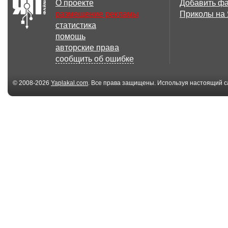
О проекте
Добавить ф
размещение рекламы
Приколы на
статистика
помощь
авторские права
сообщить об ошибке
© 2008-2026
Yaplakal.com
. Все права защищены. Используя настоящий с
соглашения
.