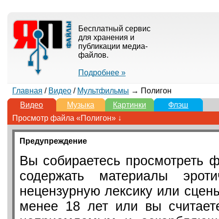
Бесплатный сервис
для хранения и
публикации медиа-
файлов.
Подробнее »
Главная
/
Видео
/
Мультфильмы
→ Полигон
Видео
Музыка
Картинки
Флэш
Просмотр файла «Полигон» ↓
Предупреждение
Вы собираетесь просмотреть ф
содержать материалы эротич
нецензурную лексику или сцен
менее 18 лет или вы считает