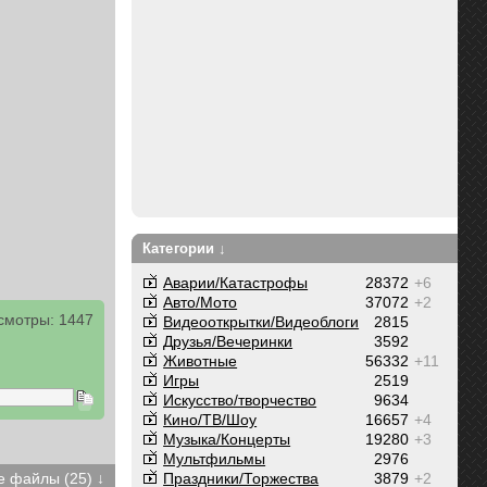
Категории ↓
Аварии/Катастрофы
28372
+6
Авто/Мото
37072
+2
смотры: 1447
Видеооткрытки/Видеоблоги
2815
Друзья/Вечеринки
3592
Животные
56332
+11
Игры
2519
Искусство/творчество
9634
Кино/ТВ/Шоу
16657
+4
Музыка/Концерты
19280
+3
Мультфильмы
2976
Праздники/Торжества
3879
+2
 файлы (25) ↓