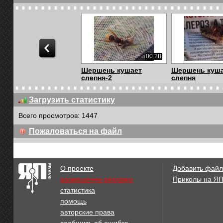
00:28
Шершень кушает
Шершень куш
слепня-2
слепня
Загрузить статистику
Всего просмотров: 1447
01:16
Пожаловаться на файл
Дачная история!
Живот прихват
Larva - Stomach
О проекте
Добавить файл
размещение рекламы
Приколы на Я
статистика
00:11
помощь
Dacelo
Рыбалка с
авторские права
куропаткой,че