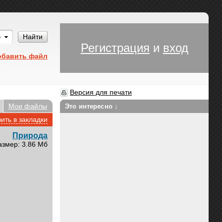
Им
Найти
Регистрация
и
вход
обавить файл
Версия для печати
Мои файлы
Это интересно ↓
ить в закладки
Природа
азмер: 3.86 Мб