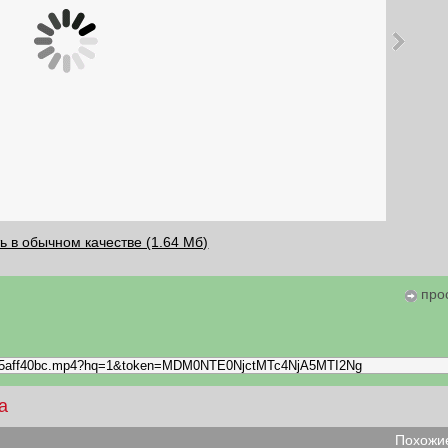
ь в обычном качестве (1.64 Мб)
про
а
Похожие