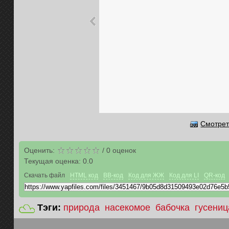
Смотрет
Оценить:
/
0
оценок
Текущая оценка:
0.0
Скачать файл
HTML код
BB-код
Код для ЖЖ
Код для LI
QR-код
Тэги:
природа
насекомое
бабочка
гусениц