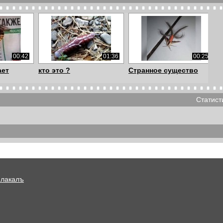
00:42
01:36
00:25
ает
кто это ?
Странное существо
Статист
01:47
00:53
00:22
ило! /
Дельфины играют
Жук-олень на шортах
...
перед бульбой
Плакалъ
03:00
02:44
01:22
Рыбалка с куропаткой.
Волки в Калмыкии
репаха,сом.