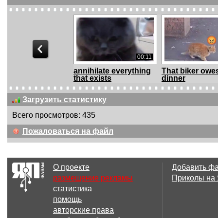
00:11
annihilate everything
That biker owe
that exists
dinner
Загрузить статистику
Всего просмотров: 435
00:10
Пожаловаться на файл
31974269
648218065
О проекте
Добавить ф
размещение рекламы
Приколы на
статистика
00:07
помощь
1783249463982
Excuse me co
авторские права
through