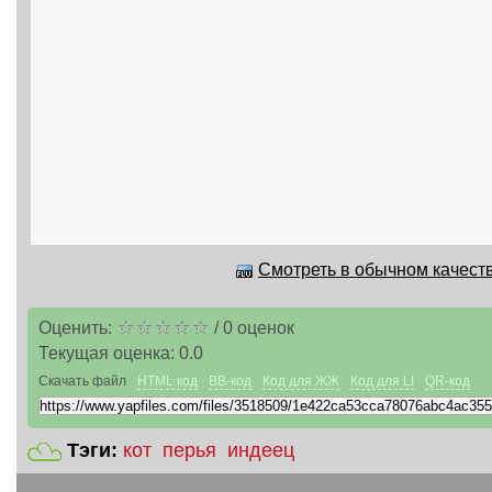
Смотреть в обычном качеств
Оценить:
/
0
оценок
Текущая оценка:
0.0
Скачать файл
HTML код
BB-код
Код для ЖЖ
Код для LI
QR-код
Тэги:
кот
перья
индеец