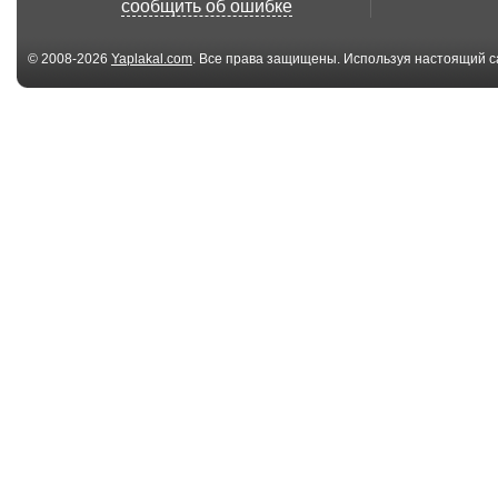
сообщить об ошибке
© 2008-2026
Yaplakal.com
. Все права защищены. Используя настоящий с
соглашения
.
00:15
le chat
How a Cat Bec
Punk
01:23
Следуй за мной
Our cat was so
confident
00:29
Cat Fails Miserably
Why walk when
While Attemptin...
can jump