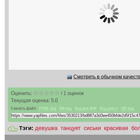
Смотреть в обычном качеств
Оценить:
/
1
оценок
Текущая оценка:
5.0
Скачать файл
HTML код
BB-код
Код для ЖЖ
Код для LI
QR-код
Тэги:
девушка
танцует
сиськи
красивая
бо