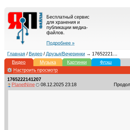
Бесплатный сервис
для хранения и
публикации медиа-
файлов.
Подробнее »
Главная
/
Видео
/
Друзья/Вечеринки
→ 1765222141207
Видео
Музыка
Картинки
Флэш
Настроить просмотр
1765222141207
PlanetNine
08.12.2025 23:18
Продолж