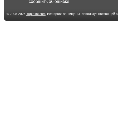
сообщить об ошибке
© 2008-2026
Yaplakal.com
. Все права защищены. Используя настоящий с
соглашения
.
00:14
Танец сисек
Как найти и
удержать муж
02:30
Красивая девушка
Я закончила г
стреляет из Автома...
первом месте&
01:57
Дрифт с девушкой
тупые модели