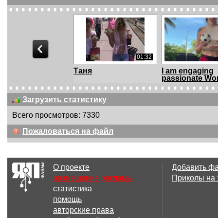
01:32
Таня
I am engaging
passionate Wo
...
Загрузить статистику
Всего просмотров: 7330
00:11
Пожаловаться на файл
When the nightclub
176690033190
lights come on
О проекте
Добавить ф
размещение рекламы
Приколы на
статистика
00:27
помощь
Правый
Колхоз рулит
авторские права