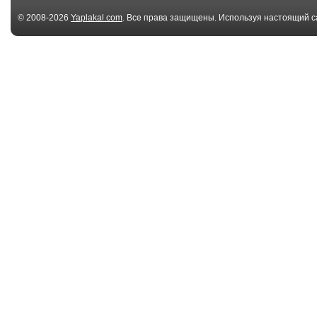
© 2008-2026
Yaplakal.com
. Все права защищены. Используя настоящий с
соглашения
.
00:12
Excuse me coming
kitty wont give
through
bad habit
00:10
How a Cat Became a
the water chan
Punk
directions just .
00:17
Our cat was so
Котэ
confident