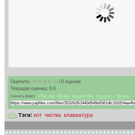
Оценить:
/
0
оценок
Текущая оценка:
0.0
Скачать файл
HTML код
BB-код
Код для ЖЖ
Код для LI
QR-код
Тэги:
кот
чистка
клавиатура