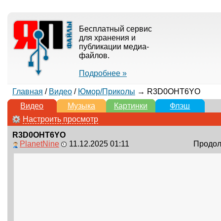
Бесплатный сервис
для хранения и
публикации медиа-
файлов.
Подробнее »
Главная
/
Видео
/
Юмор/Приколы
→ R3D0OHT6YO
Видео
Музыка
Картинки
Флэш
Настроить просмотр
R3D0OHT6YO
PlanetNine
11.12.2025 01:11
Продолж