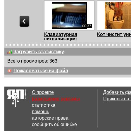
00:37
Клавиатурная
Кот чистит ун
сигнализация
Загрузить статистику
Всего просмотров: 363
00:14
Пожаловаться на файл
That biker owes me
Scanned succe
dinner
О проекте
Добавить ф
размещение рекламы
Приколы на
статистика
00:16
помощь
648218065
73195383
авторские права
сообщить об ошибке