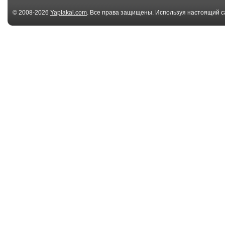
© 2008-2026
Yaplakal.com
. Все права защищены. Используя настоящий с
соглашения
.
00:16
648218065
73195383
00:12
Excuse me coming
kitty wont give
through
bad habit
00:10
How a Cat Became a
the water chan
Punk
directions just .