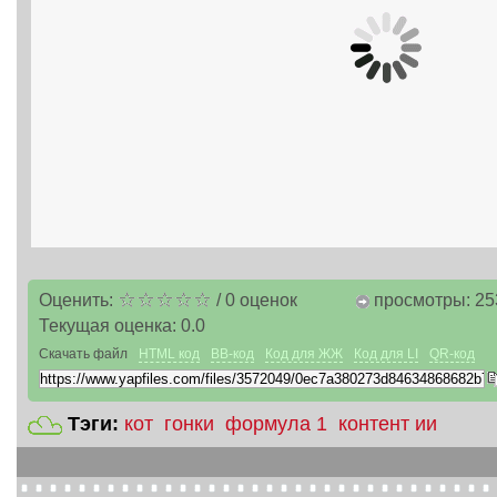
Оценить:
/
0
оценок
просмотры: 25
Текущая оценка:
0.0
Скачать файл
HTML код
BB-код
Код для ЖЖ
Код для LI
QR-код
Тэги:
кот
гонки
формула 1
контент ии