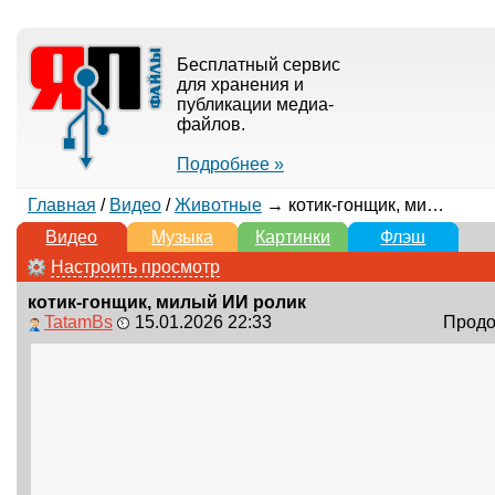
Бесплатный сервис
для хранения и
публикации медиа-
файлов.
Подробнее »
Главная
/
Видео
/
Животные
→ котик-гонщик, милый ИИ ролик
Видео
Музыка
Картинки
Флэш
Настроить просмотр
котик-гонщик, милый ИИ ролик
TatamBs
15.01.2026 22:33
Продол