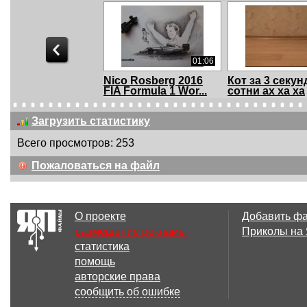
01:06
Nico Rosberg 2016
Кот за 3 секу
FIA Formula 1 Wor...
сотни ах ха ха
Загрузить статистику
Всего просмотров: 253
00:14
Пожаловаться на файл
Формула 1
Отлетели кол
О проекте
Добавить ф
размещение рекламы
Приколы на
статистика
00:14
помощь
That biker owes me
Scanned succe
авторские права
dinner
сообщить об ошибке