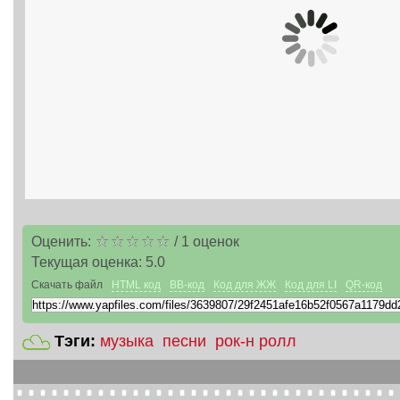
Оценить:
/
1
оценок
Текущая оценка:
5.0
Скачать файл
HTML код
BB-код
Код для ЖЖ
Код для LI
QR-код
Тэги:
музыка
песни
рок-н ролл