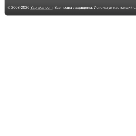
© 2008-2026
Yaplakal.com
. Все права защищены. Используя настоящий с
соглашения
.
04:26
Предки
Tату ft Лукаше
Если бы не мы.
02:17
Макс Барских - Don't
Новый вариа
F@ck With ...
песни "День по
00:54
Анна Семенович
ЛЕНИНГРАД -
поделилась видео с
(Ч.П.Х. ПРЕМ
м...
Кл...