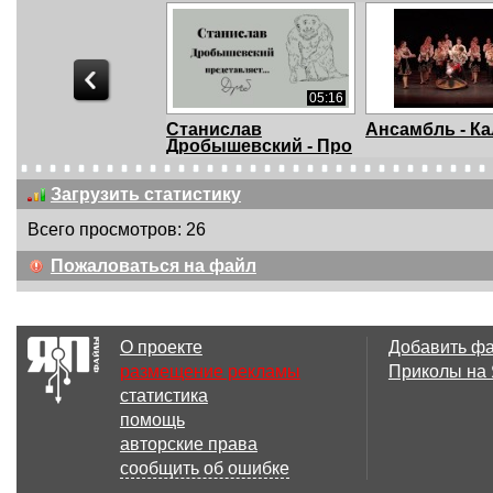
05:16
Станислав
Ансамбль - К
Дробышевский - Про
Летова...
Загрузить статистику
Всего просмотров: 26
02:15
Пожаловаться на файл
Кирилл Козуб -
Кирилл Козуб 
Трубач
Попугая с пле
ста...
О проекте
Добавить ф
размещение рекламы
Приколы на
статистика
00:14
помощь
Лунная походка
Павел Петров
авторские права
Майкла Джексона!...
(Пашкет) ---
сообщить об ошибке
видеорепо...