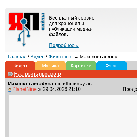
Бесплатный сервис
для хранения и
публикации медиа-
файлов.
Подробнее »
Главная
/
Видео
/
Животные
→ Maximum aerodynamic efficiency achieved
Видео
Музыка
Картинки
Флэш
Настроить просмотр
Maximum aerodynamic efficiency achieved
PlanetNine
29.04.2026 21:10
Продол