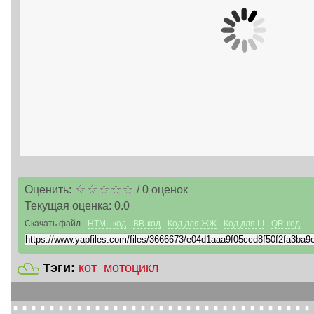
Оценить:
/
0
оценок
Текущая оценка:
0.0
Скачать файл
HTML код
BB-код
Код для ЖЖ
Код для LI
QR-код
Тэги:
кот
мотоцикл