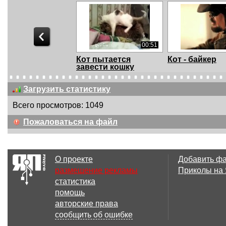
00:51
Кот пытается
Кот - байкер
завести кошку
Загрузить статистику
Всего просмотров: 1049
00:14
Пожаловаться на файл
That biker owes me
Scanned succe
dinner
О проекте
Добавить ф
размещение рекламы
Приколы на
статистика
00:16
помощь
648218065
73195383
авторские права
сообщить об ошибке