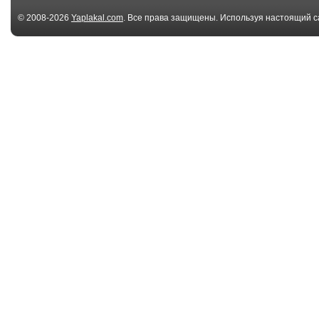
© 2008-2026
Yaplakal.com
. Все права защищены. Используя настоящий с
соглашения
.
00:12
Excuse me coming
kitty wont give
through
bad habit
00:10
How a Cat Became a
the water chan
Punk
directions just .
00:17
Our cat was so
Котэ
confident