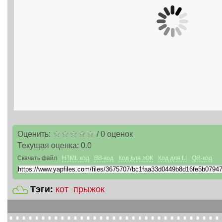
Оценить:
/
0
оценок
Текущая оценка:
0.0
Скачать файл
HTML код
BB-код
Код для ЖЖ
Код для LI
QR-код
Тэги:
кот
прыжок