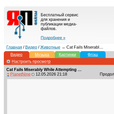
Бесплатный сервис
для хранения и
публикации медиа-
файлов.
Подробнее »
Главная
/
Видео
/
Животные
→ Cat Fails Miserably While Attempting to Jump
Видео
Музыка
Картинки
Флэш
Настроить просмотр
Cat Fails Miserably While Attempting to Jump
PlanetNine
12.05.2026 21:18
Продолж