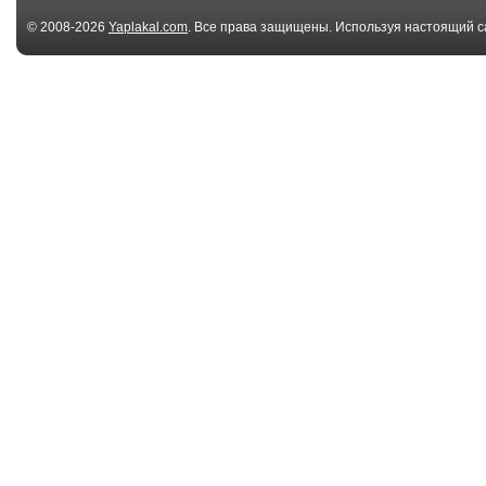
© 2008-2026
Yaplakal.com
. Все права защищены. Используя настоящий с
соглашения
.
00:07
Сцепление ни к
кот «за ВДВ!» /
чёрту
версия в бере.
00:03
Кот
Пощекотал ко
модернизированный.
v1.2
00:28
Коварный кот
Кота обманул