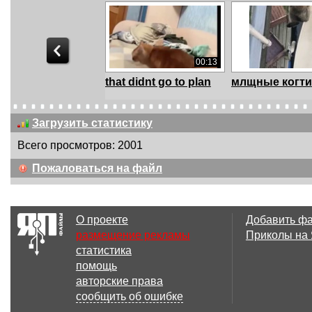
00:13
that didnt go to plan
млщные когти
Загрузить статистику
Всего просмотров: 2001
00:05
Пожаловаться на файл
Фиаско
Прыжок
О проекте
Добавить ф
размещение рекламы
Приколы на
статистика
00:06
помощь
Точное попадание
"Спорим, не
авторские права
допрыгнет?" -.
сообщить об ошибке