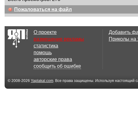
Пожаловаться на файл
О проекте
Добавить ф
размещение рекламы
Приколы на
статистика
помощь
авторские права
сообщить об ошибке
© 2008-2026
Yaplakal.com
. Все права защищены. Используя настоящий с
соглашения
.