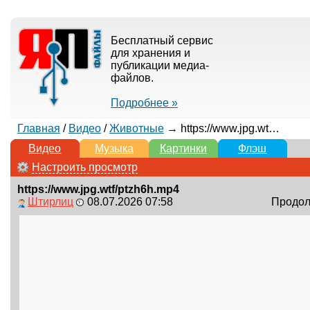
Бесплатный сервис
для хранения и
публикации медиа-
файлов.
Подробнее »
Главная
/
Видео
/
Животные
→ https://www.jpg.wtf/ptzh6h.mp4
Видео
Музыка
Картинки
Флэш
Настроить просмотр
https://www.jpg.wtf/ptzh6h.mp4
Штирлиц
08.07.2026 07:58
Продолж