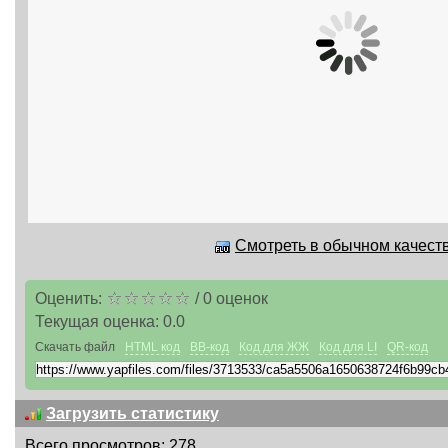
Смотреть в обычном качеств
Оценить:
/
0
оценок
Текущая оценка:
0.0
Скачать файл
HTML код
BB-код
Код для ЖЖ
Код для LI
QR-код
Загрузить статистику
Всего просмотров: 278