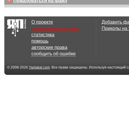
Пожаловаться на файл
О проекте
Добавить ф
размещение рекламы
Приколы на
статистика
помощь
авторские права
сообщить об ошибке
© 2008-2026
Yaplakal.com
. Все права защищены. Используя настоящий с
соглашения
.