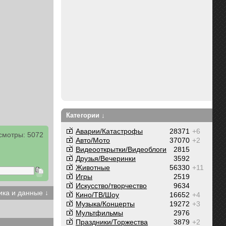
Категории ↓
Аварии/Катастрофы
28371
+6
смотры: 5072
Авто/Мото
37070
+2
Видеооткрытки/Видеоблоги
2815
Друзья/Вечеринки
3592
Животные
56330
+11
Игры
2519
Искусство/творчество
9634
ика и данные ↓
Кино/ТВ/Шоу
16652
+4
Музыка/Концерты
19272
+3
Мультфильмы
2976
Праздники/Торжества
3879
+2