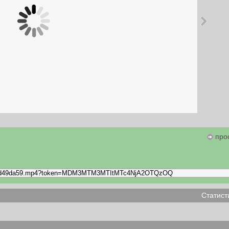
про
Статист