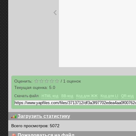
Оценить:
/
1
оценок
Текущая оценка:
5.0
Скачать файл
HTML код
BB-код
Код для ЖЖ
Код для LI
QR-код
Загрузить статистику
Всего просмотров: 5072
Пожаловаться на файл