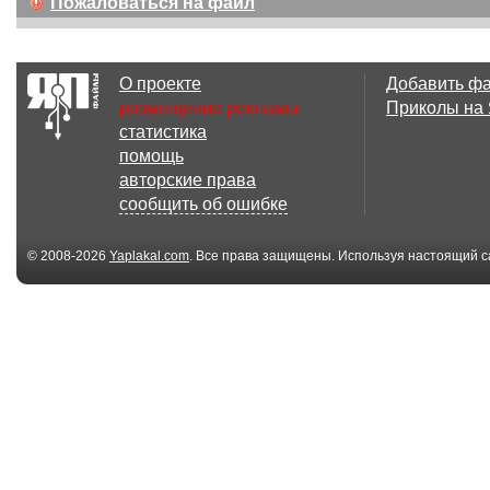
Пожаловаться на файл
О проекте
Добавить ф
размещение рекламы
Приколы на
статистика
помощь
авторские права
сообщить об ошибке
© 2008-2026
Yaplakal.com
. Все права защищены. Используя настоящий с
соглашения
.