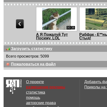
00:38
А Я Пожалуй Тут
Рабфак - Ё**ны
Посижу. LOL
Стыд!
Загрузить статистику
Всего просмотров: 5099
00:09
Пожаловаться на файл
Любовь в
Russian Spide
берлинском метро
18+
О проекте
Добавить ф
размещение рекламы
Приколы на
статистика
06:45
помощь
Лучшие приколы |
Лучшие прико
авторские права
For Fun #69 - Пере...
For Fun #68 - 