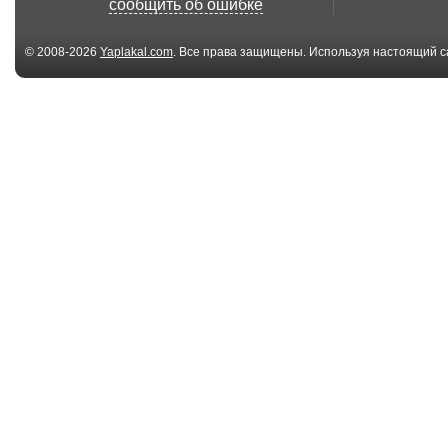
сообщить об ошибке
© 2008-2026
Yaplakal.com
. Все права защищены. Используя настоящий с
соглашения
.
06:10
Лучшие приколы |
Лучшие прико
For Fun #64 - Студ...
For Fun #63 - Те
01:01
Иди Сюда, Мальчик
Фолкеркское 
первый в мире
05:03
Лучшие приколы |
Лучшие прико
For Fun #61 - Аква...
- Не праздничн