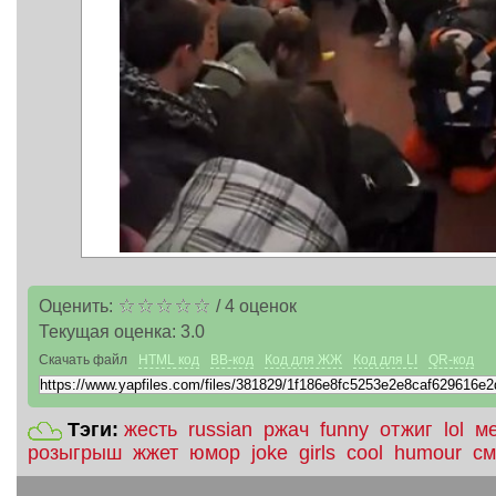
Оценить:
/
4
оценок
Текущая оценка:
3.0
Скачать файл
HTML код
BB-код
Код для ЖЖ
Код для LI
QR-код
Тэги:
жесть
russian
ржач
funny
отжиг
lol
м
розыгрыш
жжет
юмор
joke
girls
cool
humour
см