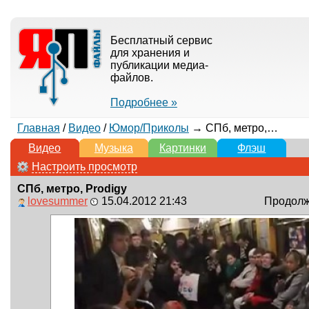
Бесплатный сервис
для хранения и
публикации медиа-
файлов.
Подробнее »
Главная
/
Видео
/
Юмор/Приколы
→ СПб, метро, Prodigy
Видео
Музыка
Картинки
Флэш
Настроить просмотр
СПб, метро, Prodigy
lovesummer
15.04.2012 21:43
Продолжи