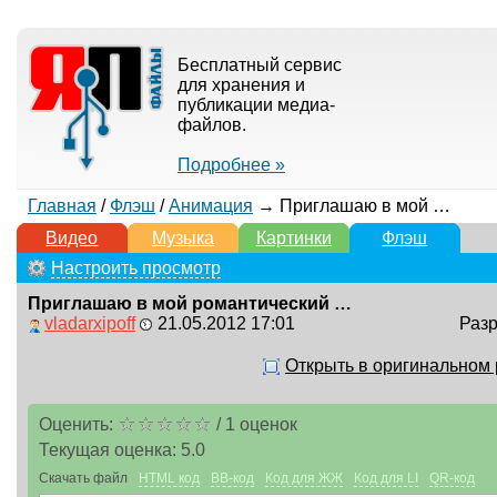
Бесплатный сервис
для хранения и
публикации медиа-
файлов.
Подробнее »
Главная
/
Флэш
/
Анимация
→ Приглашаю в мой романтический мир. Флеш-эпиграф
Видео
Музыка
Картинки
Флэш
Настроить просмотр
Приглашаю в мой романтический мир. Флеш-эпиграф
vladarxipoff
21.05.2012 17:01
Разр
Открыть в оригинальном
Оценить:
/
1
оценок
Текущая оценка:
5.0
Скачать файл
HTML код
BB-код
Код для ЖЖ
Код для LI
QR-код