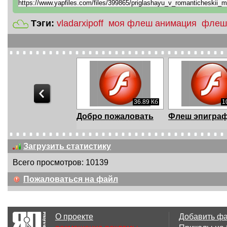
Тэги:
vladarxipoff
моя флеш анимация
флеш
36.89 Кб
1
Добро пожаловать
Флеш эпигра
Загрузить статистику
Всего просмотров: 10139
212.18 Кб
Пожаловаться на файл
Примите улыбку
Летнезакатное
счастливого лета
Флеш-эпигра
О проекте
Добавить ф