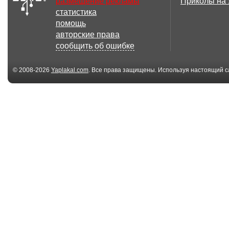
размещение рекламы
Приколы на
статистика
166.44 Кб
1
помощь
Праздник Пасхи
С Вербным
авторские права
Воскресеньем
сообщить об ошибке
© 2008-2026
Yaplakal.com
. Все права защищены. Используя настоящий с
соглашения
.
3.19 Мб
6
Кофейного
Новогодний
настроение
календарь - э
для ...
1.16 Мб
Календать - эпиграф
Романтически
для блога
эпиграф с ча
для...