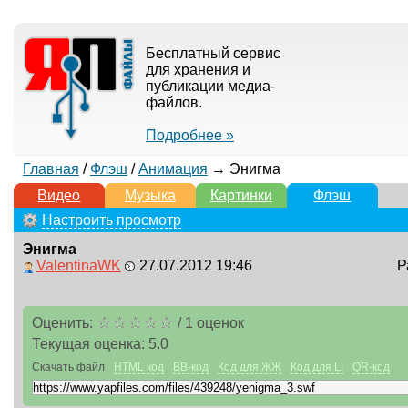
Бесплатный сервис
для хранения и
публикации медиа-
файлов.
Подробнее »
Главная
/
Флэш
/
Анимация
→ Энигма
Видео
Музыка
Картинки
Флэш
Настроить просмотр
Энигма
ValentinaWK
27.07.2012 19:46
Р
Оценить:
/
1
оценок
Текущая оценка:
5.0
Скачать файл
HTML код
BB-код
Код для ЖЖ
Код для LI
QR-код