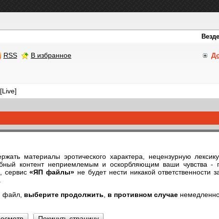
RSS
В избранное
Д
[Live]
ржать материалы эротического характера, нецензурную лексик
обный контент неприемлемым и оскорбляющим ваши чувства - п
р, сервис
«ЯП файлы»
не будет нести никакой ответственности з
.
й файл,
выберите продолжить
,
в противном случае
немедленн
росмотр
Покинуть страницу