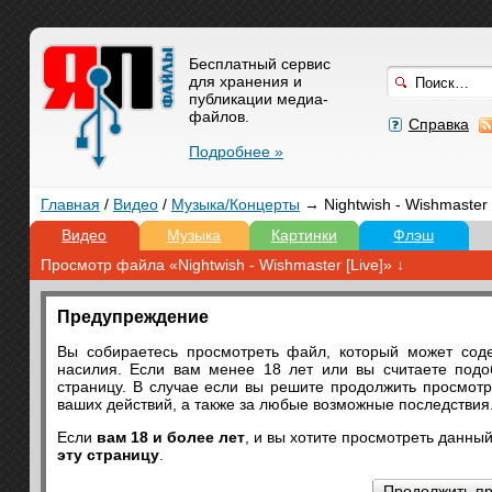
Бесплатный сервис
для хранения и
публикации медиа-
файлов.
Справка
Подробнее »
Главная
/
Видео
/
Музыка/Концерты
→ Nightwish - Wishmaster 
Видео
Музыка
Картинки
Флэш
Просмотр файла «Nightwish - Wishmaster [Live]» ↓
Предупреждение
Вы собираетесь просмотреть файл, который может соде
насилия. Если вам менее 18 лет или вы считаете под
страницу. В случае если вы решите продолжить просмот
ваших действий, а также за любые возможные последствия
Если
вам 18 и более лет
, и вы хотите просмотреть данны
эту страницу
.
Продолжить п