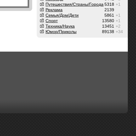
Путешествия/Cтраны/Города
5318
+1
Реклама
2139
Семья/Дом/Дети
5861
+1
Спорт
13580
+1
Техника/Наука
13451
+2
Юмор/Приколы
89138
+34