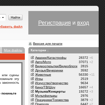
Им
Найти
Регистрация
и
вход
обавить файл
Версия для печати
Мои файлы
Категории ↓
Аварии/Катастрофы
28372
+6
Авто/Мото
37071
+2
Видеооткрытки/Видеоблоги
2815
Друзья/Вечеринки
3592
Животные
56330
+11
у или сцены
окиньте эту
Игры
2519
а законность
Искусство/творчество
9634
Кино/ТВ/Шоу
16657
+4
Музыка/Концерты
19272
+3
о
покиньте
Мультфильмы
2976
Праздники/Торжества
3879
+2
Природа
6442
+2