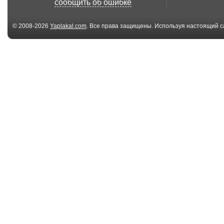
сообщить об ошибке
© 2008-2026
Yaplakal.com
. Все права защищены. Используя настоящий с
соглашения
.
00:27
Дорожный знак
Французские
«фараоны»
неожиданно во
01:04
авария молитва
Встретились 
одиночества
00:07
Избавился
Момент
смертельного
Лискински...