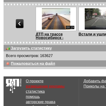
00:19
ДТП на трассе
Встали и ушл
Новосибирск -
Барнаул...
Загрузить статистику
Всего просмотров: 163627
01:09
Пожаловаться на файл
Как отдыхают
Месть на доро
менты. С участием
Х5
О проекте
Добавить ф
размещение рекламы
Приколы на
статистика
4 файл(ов)
помощь
Взбесившийся
ДТП. Тольятти
авторские права
автобус