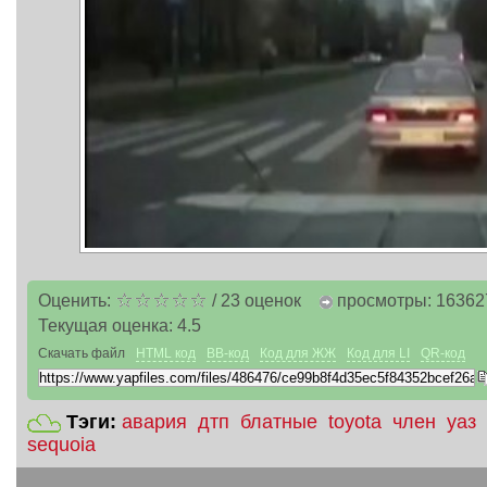
Оценить:
/
23
оценок
просмотры: 16362
Текущая оценка:
4.5
Скачать файл
HTML код
BB-код
Код для ЖЖ
Код для LI
QR-код
Тэги:
авария
дтп
блатные
toyota
член
уаз
sequoia