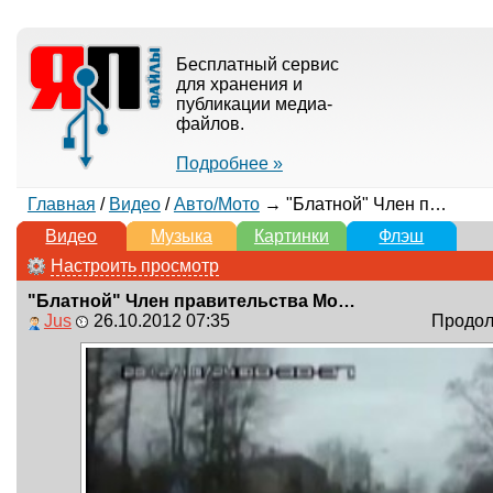
Бесплатный сервис
для хранения и
публикации медиа-
файлов.
Подробнее »
Главная
/
Видео
/
Авто/Мото
→ "Блатной" Член правительства Москвы
Видео
Музыка
Картинки
Флэш
Настроить просмотр
"Блатной" Член правительства Москвы
Jus
26.10.2012 07:35
Продолж