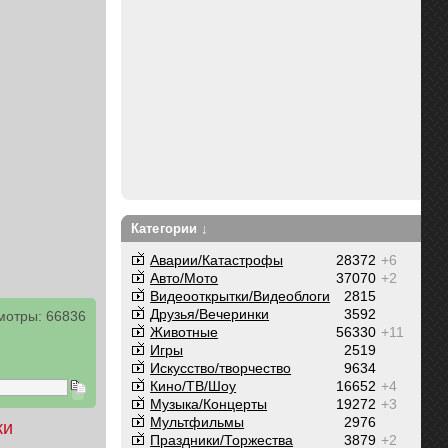
Категории ↓
Аварии/Катастрофы
28372
+6
Авто/Мото
37070
+2
Видеооткрытки/Видеоблоги
2815
Друзья/Вечеринки
3592
мотры: 66836
Животные
56330
+11
Игры
2519
Искусство/творчество
9634
Кино/ТВ/Шоу
16652
+4
Музыка/Концерты
19272
+3
Мультфильмы
2976
ки
Праздники/Торжества
3879
+2