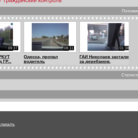
o
гражданский контроль
Похожие
09:37
08:11
01:38
РКУТ
Одесса, пропал
ГАИ Николаев застали
 ГР...
водитель
за деребаном.
Статист
06:48
02:47
05:59
пути в
ГАИ "Вас что с дома
Санька дает шанс ГАИ.
выгнали&qu...
Плакалъ
09:54
09:54
05:55