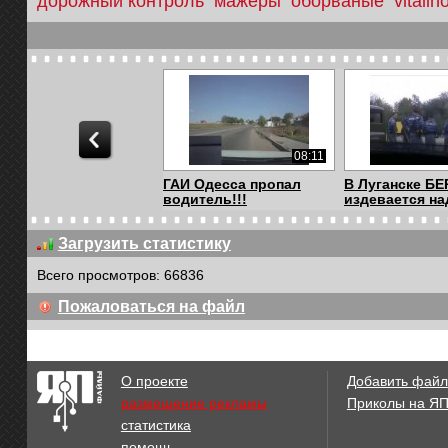
дорожный контроль
мажеры
оборваные
vitalin
08:11
ГАИ Одесса пропал
В Луганске БЕ
водитель!!!
издевается над
Загрузить статистику
Всего просмотров: 66836
04:23
Пожаловаться на файл
Жесть ГАИшника
Быдло-ГАИ по 
взяточника
Бердянск!
оправдали...
О проекте
Добавить файл
размещение рекламы
Приколы на Я
статистика
08:11
помощь