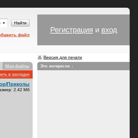
Им
Найти
Регистрация
и
вход
обавить файл
Версия для печати
Мои файлы
Это интересно ↓
ить в закладки
ор/Приколы
азмер: 2.42 Мб