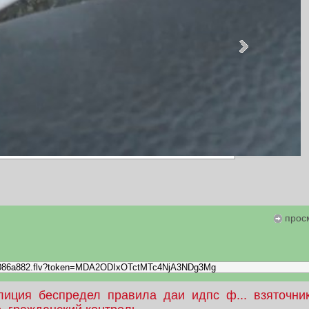
прос
лиция
беспредел
правила
даи
идпс
ф...
взяточни