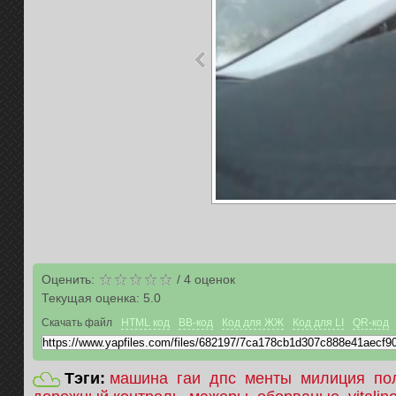
Оценить:
/
4
оценок
Текущая оценка:
5.0
Скачать файл
HTML код
BB-код
Код для ЖЖ
Код для LI
QR-код
Тэги:
машина
гаи
дпс
менты
милиция
по