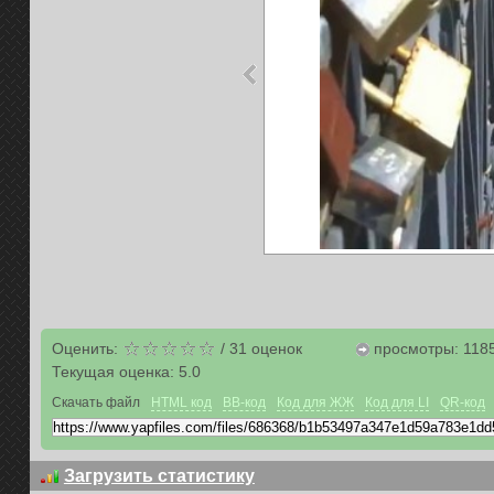
Оценить:
/
31
оценок
просмотры: 118
Текущая оценка:
5.0
Скачать файл
HTML код
BB-код
Код для ЖЖ
Код для LI
QR-код
Загрузить статистику