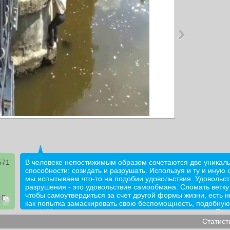
571
В человеке непостижимым образом сочетаются две уникал
способности: созидать и разрушать. Используя и ту и иную 
мы испытываем что-то на подобии удовольствия. Удовольст
разрушения - это удовольствие самообмана. Сломать ветку
чтобы самоутвердиться за счет другой формы жизни, есть н
как попытка замаскировать свою беспомощность, подобную
ветке. Удовольствие от созидания - подлинное счастье. Его 
спутаешь. Только действуя в едином ритме с окружающим 
Статист
раскрывая свою истинную сторону, мы узнаем, что такое п