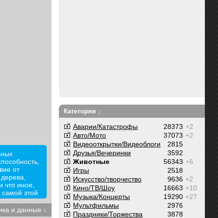
Категории ↓
Аварии/Катастрофы
28373
+2
Авто/Мото
37073
+2
Видеооткрытки/Видеоблоги
2815
Друзья/Вечеринки
3592
ьных
способность,
Животные
56343
+6
вие от
Игры
2518
 дерева,
Искусство/творчество
9636
+2
и что иное,
Кино/ТВ/Шоу
16663
+10
 самой этой
Музыка/Концерты
19290
+27
ни с чем не
Мультфильмы
2976
миром,
ика и данные ↓
Праздники/Торжества
3878
о-настоящему