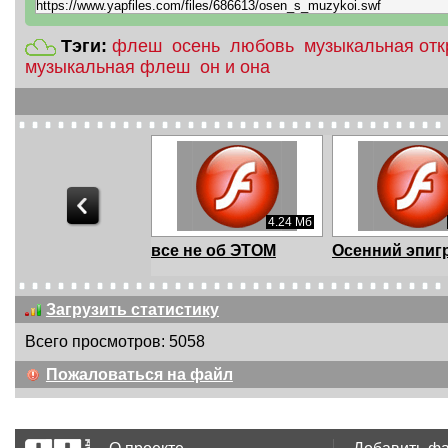
Тэги:
флеш
осень
любовь
музыкальная отк
музыкальная флеш
он и она
4.24 Мб
все не об ЭТОМ
Осенний эпиг
Загрузить статистику
Всего просмотров: 5058
957.5 Кб
Пожаловаться на файл
Коханій
...я умираю от
любви...