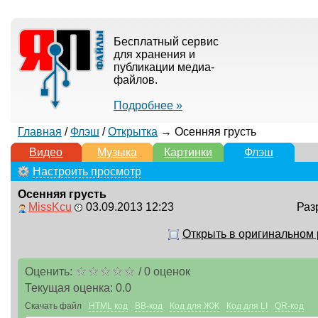
Бесплатный сервис
для хранения и
публикации медиа-
файлов.
Подробнее »
Главная
/
Флэш
/
Открытка
→ Осенняя грусть
Видео
Музыка
Картинки
Флэш
Настроить просмотр
Осенняя грусть
MissKcu
03.09.2013 12:23
Раз
Открыть в оригинальном
Оценить:
/
0
оценок
Текущая оценка:
0.0
Скачать файл
HTML код
BB-код
Код для ЖЖ
Код для LI
QR-код