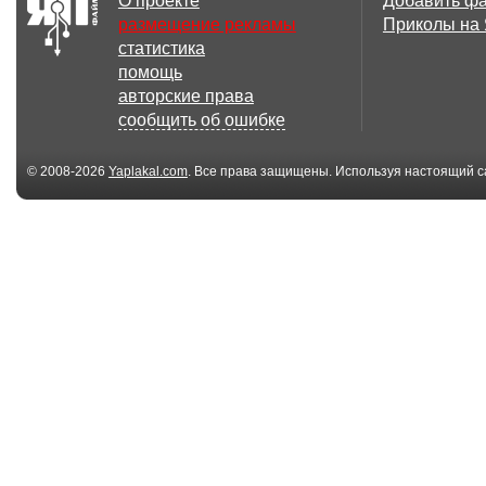
О проекте
Добавить ф
размещение рекламы
Приколы на
статистика
1.98 Мб
помощь
осеннее утро
...осеннее
авторские права
признание...
сообщить об ошибке
© 2008-2026
Yaplakal.com
. Все права защищены. Используя настоящий с
соглашения
.
5.18 Мб
нежность
Всё, разбежи
через час...
568.33 Кб
Я скучаю
***кленовые
листья***