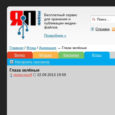
Бесплатный сервис
для хранения и
публикации медиа-
файлов.
Справка
Подробнее »
Главная
/
Флэш
/
Анимация
→ Глаза зелёные
Видео
Музыка
Картинки
Флэш
Настроить просмотр
Глаза зелёные
vladarxipoff
22.09.2013 19:59