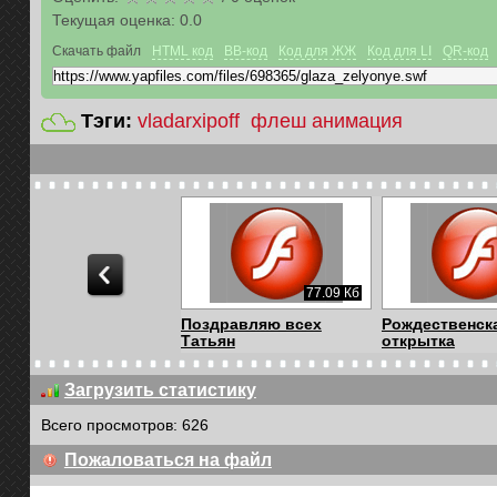
Текущая оценка:
0.0
Скачать файл
HTML код
BB-код
Код для ЖЖ
Код для LI
QR-код
Тэги:
vladarxipoff
флеш анимация
77.09 Кб
Поздравляю всех
Рождественск
Татьян
открытка
Загрузить статистику
Всего просмотров: 626
4.58 Мб
Пожаловаться на файл
Пройдёт зима...
По снегу, лет