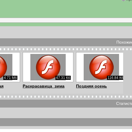
Похожие
4.71 Мб
47.31 Кб
116.84 Кб
ая
Раскрасавица_зима
Поздняя осень
Статист
6.55 Мб
64.54 Кб
99.47 Кб
ящему с
Счастливой осени
как сможем мы понять