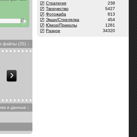
Стратегия
238
Творчество
5427
Фотожаба
813
Экшн/Стрелялка
454
Юмор/Приколы
1281
Разное
34320
 файлы (25) ↓
ика и данные ↓