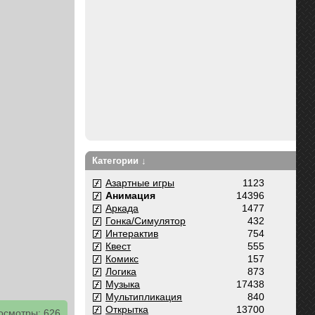
Категории ↓
Азартные игры
1123
Анимация
14396
Аркада
1477
Гонка/Симулятор
432
Интерактив
754
Квест
555
Комикс
157
Логика
873
Музыка
17438
Мультипликация
840
Открытка
13700
осмотры: 626