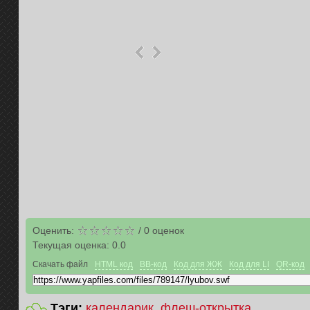
Оценить:
/
0
оценок
Текущая оценка:
0.0
Скачать файл
HTML код
BB-код
Код для ЖЖ
Код для LI
QR-код
Тэги:
календарик
флеш-открытка