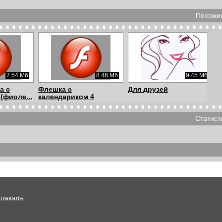
Похожие
7.54 Мб
8.48 Мб
9.45 Мб
а с
Флешка с
Для друзей
(фиоле...
календариком 4
Статист
226.11 Кб
3.42 Мб
4.4 Мб
ышишь
Окончен школьный
Коллаж Саксафон
роман
Плакалъ
5.8 Мб
9.1 Мб
4.8 Мб