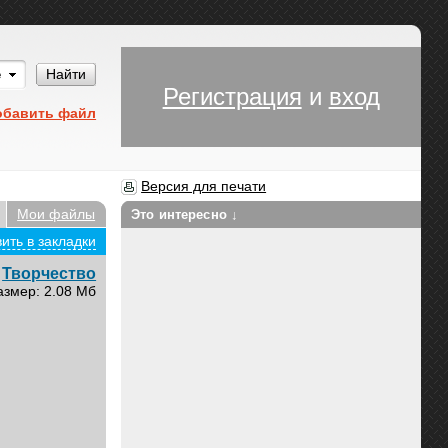
Им
Найти
Регистрация
и
вход
обавить файл
Версия для печати
Мои файлы
Это интересно ↓
ить в закладки
Творчество
азмер: 2.08 Мб