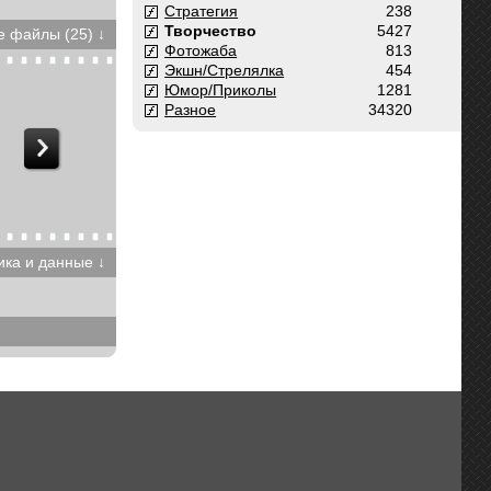
Стратегия
238
Творчество
5427
 файлы (25) ↓
Фотожаба
813
Экшн/Стрелялка
454
Юмор/Приколы
1281
Разное
34320
ика и данные ↓