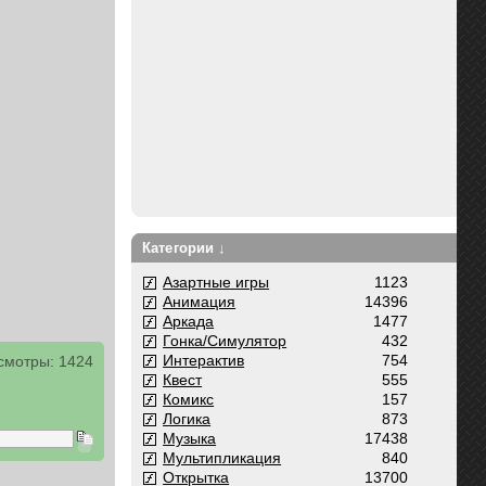
Категории ↓
Азартные игры
1123
Анимация
14396
Аркада
1477
Гонка/Симулятор
432
Интерактив
754
смотры: 1424
Квест
555
Комикс
157
Логика
873
Музыка
17438
Мультипликация
840
Открытка
13700