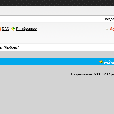
RSS
В избранное
Д
м "Любовь"
Добав
Разрешение: 600x429 / р