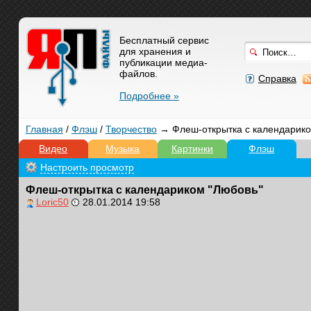
Бесплатный сервис
для хранения и
публикации медиа-
файлов.
Справка
Подробнее »
Главная
/
Флэш
/
Творчество
→ Флеш-открытка с календарико
Видео
Музыка
Картинки
Флэш
Настроить просмотр
Флеш-открытка с календариком "Любовь"
Loric50
28.01.2014 19:58