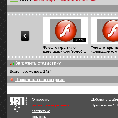
3.87 Мб
Флеш-открытка с
Флеш-открытк
календариком (голуб...
календариком 
Загрузить статистику
Всего просмотров: 1424
4.34 Мб
Пожаловаться на файл
Осень
Душой ты сл
пенье птиц...
О проекте
Добавить файл
размещение рекламы
Приколы на Я
статистика
7.28 Мб
помощь