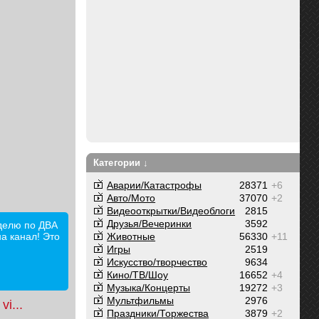
Категории ↓
Аварии/Катастрофы
28371
+6
Авто/Мото
37070
+2
Видеооткрытки/Видеоблоги
2815
Друзья/Вечеринки
3592
лю по ДВА
а канал! Это
Животные
56330
+11
Игры
2519
Искусство/творчество
9634
Кино/ТВ/Шоу
16652
+4
Музыка/Концерты
19272
+3
Мультфильмы
2976
vi...
Праздники/Торжества
3879
+2