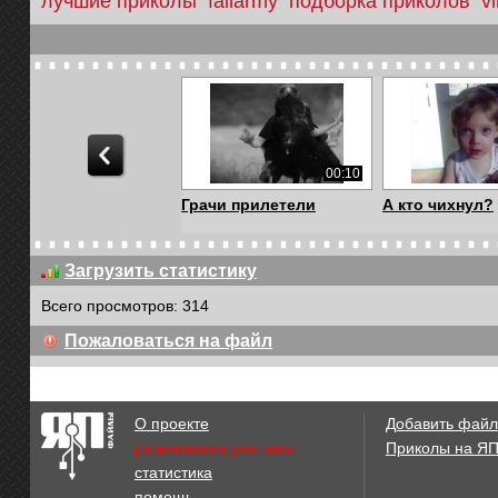
лучшие приколы
failarmy
подборка приколов
v
00:10
Грачи прилетели
А кто чихнул?
Загрузить статистику
Всего просмотров: 314
00:13
Пожаловаться на файл
Ээх маршрутка
Привет от кит
О проекте
Добавить файл
размещение рекламы
Приколы на Я
статистика
00:39
помощь