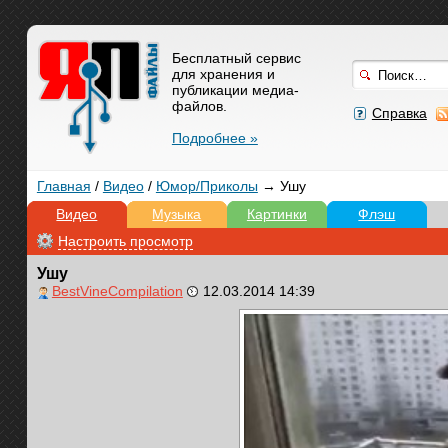
Бесплатный сервис
для хранения и
публикации медиа-
файлов.
Справка
Подробнее »
Главная
/
Видео
/
Юмор/Приколы
→ Ушу
Видео
Музыка
Картинки
Флэш
Настроить просмотр
Ушу
BestVineCompilation
12.03.2014 14:39