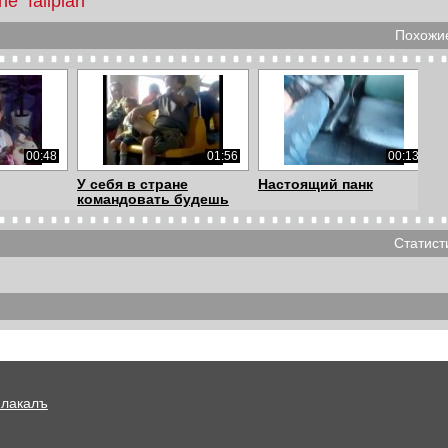
ine
failplan
Похожие
00:48
01:56
00:13
У себя в стране
Настоящий панк
командовать будешь
Статист
00:09
00:19
03:24
айцев
Танец мачо
Вован,нахуй ты в
бассейн залез?
Плакалъ
00:10
00:10
00:10