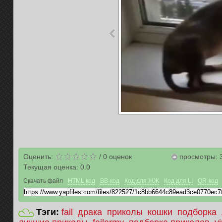
Оценить:
/
0
оценок
просмотры: 
Текущая оценка:
0.0
Скачать файл
HTML код
BB-код
Код для ЖЖ
Код для LI
QR-код
Тэги:
fail
драка
приколы
кошки
подборка