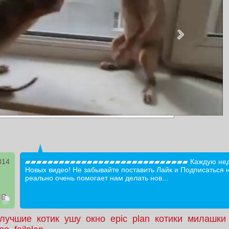
314
▰▰▰▰▰▰▰▰▰▰▰▰▰▰▰▰▰▰▰▰▰▰▰▰▰▰▰▰▰ Каждую неде
Новых видео! Не забывайте поставить Лайк и Подписаться н
реально очень помогает нам делать нов...
лучшие
котик
ушу
окно
epic
plan
котики
милашки