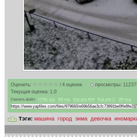
Оценить:
/
4
оценок
просмотры: 11237
Текущая оценка:
1.0
Скачать файл
HTML код
BB-код
Код для ЖЖ
Код для LI
QR-код
Тэги:
машина
город
зима
девочка
иномарк