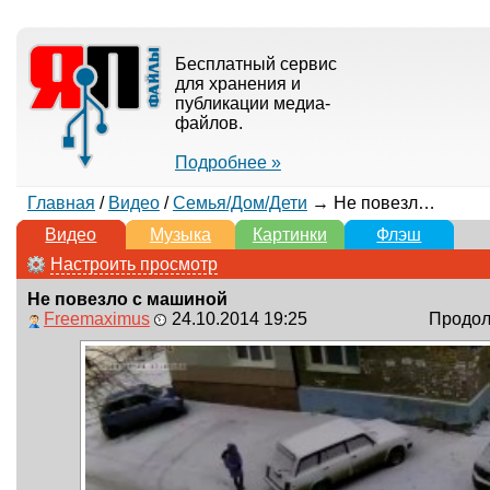
Бесплатный сервис
для хранения и
публикации медиа-
файлов.
Подробнее »
Главная
/
Видео
/
Семья/Дом/Дети
→ Не повезло с машиной
Видео
Музыка
Картинки
Флэш
Настроить просмотр
Не повезло с машиной
Freemaximus
24.10.2014 19:25
Продолж