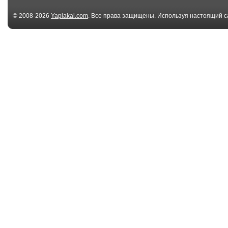
© 2008-2026
Yaplakal.com
. Все права защищены. Используя настоящий с
соглашения
.
03:44
Город Грехов 16 -
У быдло-блон
Сама
тоже есть пист
изнасиловала...
05:56
Завел машину в
Лиса
-39°С.
01:01
Типичный Воронеж:
Внезапно
Сиськи