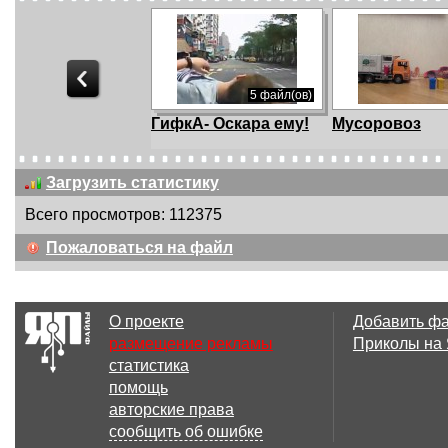
5 файл(ов)
ГифкА- Оскара ему!
Мусоровоз
Загрузить статистику
Всего просмотров: 112375
02:10
Пожаловаться на файл
Религиозный версус
У нее есть анг
О проекте
Добавить ф
размещение рекламы
Приколы на
статистика
00:19
помощь
ДТП на ТТК
Совпадение
авторские права
сообщить об ошибке