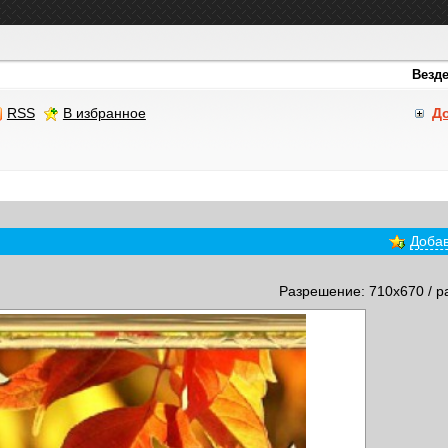
RSS
В избранное
Д
Добав
Разрешение: 710x670 / р