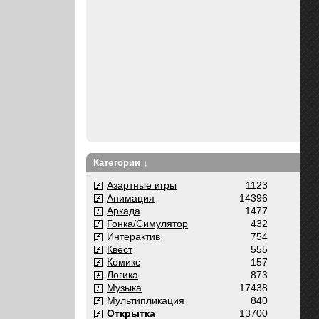
Категории ↓
Азартные игры
1123
Анимация
14396
Аркада
1477
Гонка/Симулятор
432
Интерактив
754
Квест
555
Комикс
157
Логика
873
Музыка
17438
Мультипликация
840
Открытка
13700