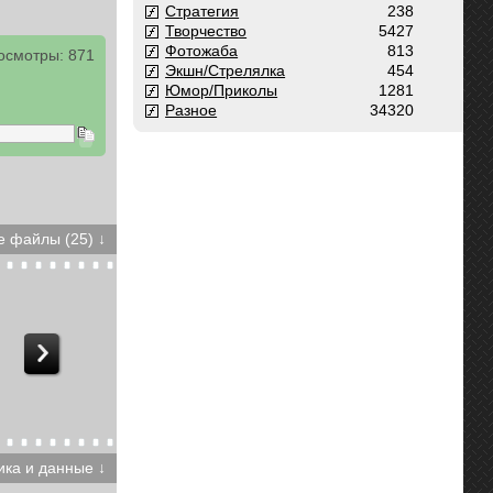
Стратегия
238
Творчество
5427
Фотожаба
813
осмотры: 871
Экшн/Стрелялка
454
Юмор/Приколы
1281
Разное
34320
 файлы (25) ↓
ика и данные ↓