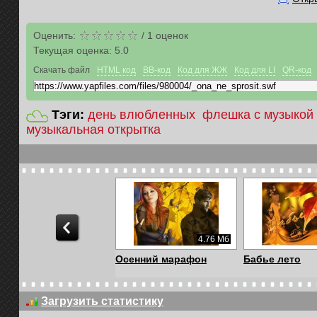
Оценить:
/
1
оценок
Текущая оценка:
5.0
Скачать файл
HTML код
BB-код
Код для ЖЖ
Код для LI
QR-код
Тэги:
день влюбленных
флешка с музыкой
музыкальная открытка
4.76 Мб
Осенний марафон
Бабье лето
Загрузить статистику