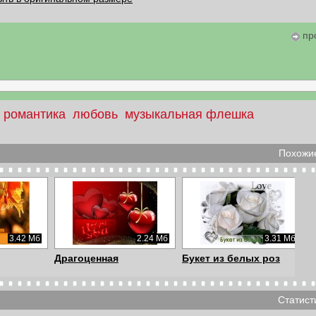
пр
романтика
любовь
музыкальная флешка
Похожие
3.42 Мб
2.24 Мб
3.31 Мб
Драгоценная
Букет из белых роз
Статист