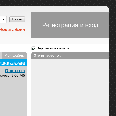
Им
Найти
Регистрация
и
вход
обавить файл
Версия для печати
Мои файлы
Это интересно ↓
ить в закладки
Открытка
азмер: 3.08 Мб