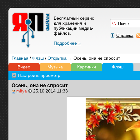
Бесплатный сервис
для хранения и
публикации медиа-
файлов.
Справка
Подробнее »
Главная
/
Флэш
/
Открытка
→ Осень, она не спросит
Видео
Музыка
Картинки
Флэш
Настроить просмотр
Осень, она не спросит
mifya
25.10.2014 11:33